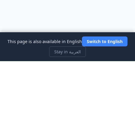
This page is also available in English
Switch to English
Stay in العربية
Three Investeers
تعلم التداول والتمويل مع أكثر ألعاب محاكاة سوق الأسهم ملاءمة
للمبتدئين.