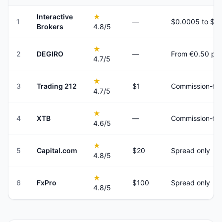
Interactive
★
1
—
Brokers
4.8
/5
★
2
DEGIRO
—
From €0.50 per
4.7
/5
★
3
Trading 212
$1
Commission-fre
4.7
/5
★
4
XTB
—
Commission-fre
4.6
/5
★
5
Capital.com
$20
Spread only
4.8
/5
★
6
FxPro
$100
Spread only
4.8
/5