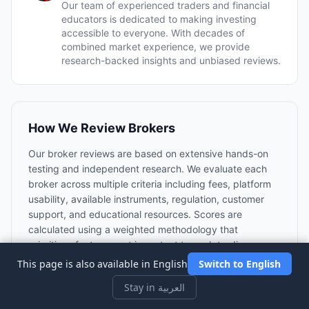
Our team of experienced traders and financial
educators is dedicated to making investing
accessible to everyone. With decades of
combined market experience, we provide
research-backed insights and unbiased reviews.
How We Review Brokers
Our broker reviews are based on extensive hands-on
testing and independent research. We evaluate each
broker across multiple criteria including fees, platform
usability, available instruments, regulation, customer
support, and educational resources. Scores are
calculated using a weighted methodology that
prioritizes factors most important to each trading
category.
This page is also available in English
Switch to English
Independent reviews
— not influenced by broker
Stay in العربية
partnerships