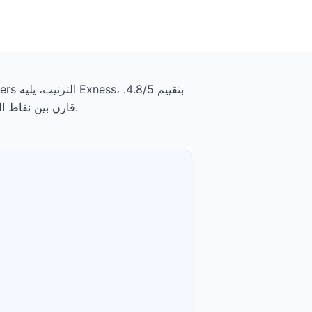
تبدأ الودائع الدنيا من $0، وتبدأ الرسوم عند $0.0005 to $0.0035 per share. قارن بين نقاط القوة والتنازلات لكل وسيط أدناه.