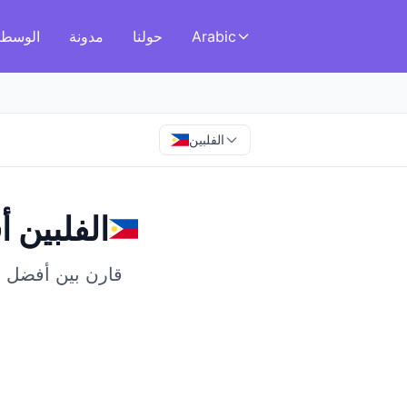
Arabic
حولنا
مدونة
الوسطا
الفلبين
الفلبين
في
أ
قارن بين أفضل الو