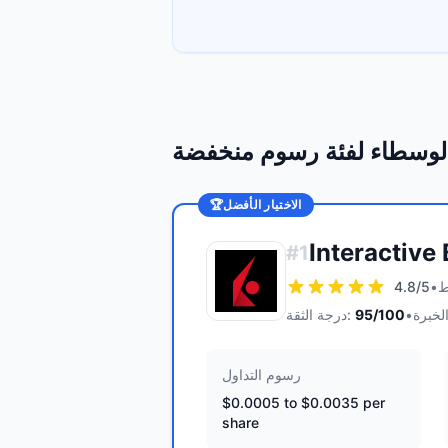
لوسطاء لفئة رسوم منخفضة
الاختيار الأفضل
🏆
Interactive
#
1
4.8
/5
•
•
/100
95
درجة الثقة:
رسوم التداول
$0.0005 to $0.0035 per
share