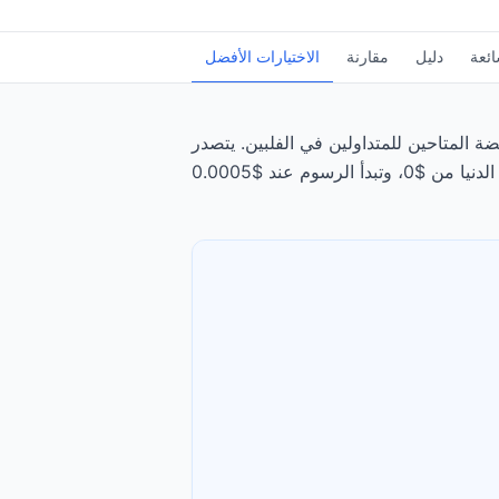
ائعة
دليل
مقارنة
الاختيارات الأفضل
ين للمتداولين في الفلبين. يتصدر Interactive Brokers الترتيب، يليه Exness، بتقييم 4.8/5.