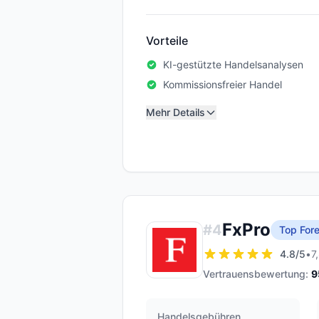
Vorteile
KI-gestützte Handelsanalysen
Kommissionsfreier Handel
Mehr Details
FxPro
#
4
Top Fore
4.8
/5
•
7
Vertrauensbewertung:
9
Handelsgebühren