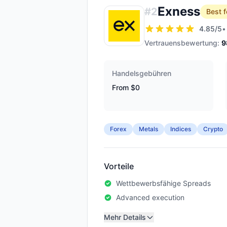
Exness
#
2
Best f
4.85
/5
•
Vertrauensbewertung:
9
Handelsgebühren
From $0
Forex
Metals
Indices
Crypto
Vorteile
Wettbewerbsfähige Spreads
Advanced execution
Mehr Details