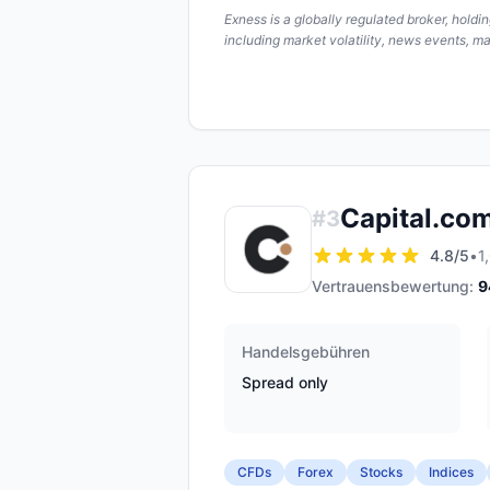
Exness is a globally regulated broker, hold
including market volatility, news events, m
Capital.co
#
3
4.8
/5
•
1
Vertrauensbewertung:
9
Handelsgebühren
Spread only
CFDs
Forex
Stocks
Indices