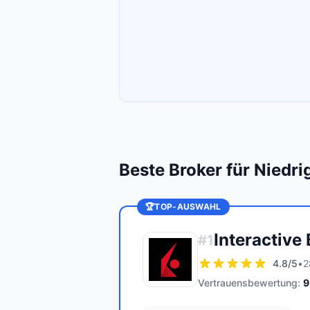
Beste Broker für Niedr
🏆
TOP-AUSWAHL
Interactive
#
1
4.8
/5
•
2
Vertrauensbewertung:
9