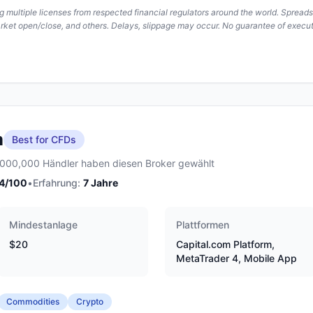
ing multiple licenses from respected financial regulators around the world. Spread
arket open/close, and others. Delays, slippage may occur. No guarantee of execut
m
Best for CFDs
,000,000 Händler haben diesen Broker gewählt
4
/100
•
Erfahrung:
7
Jahre
Mindestanlage
Plattformen
$20
Capital.com Platform,
MetaTrader 4, Mobile App
Commodities
Crypto