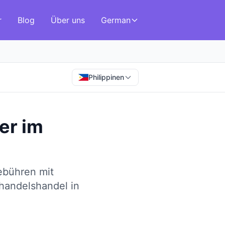
r
Blog
Über uns
German
Philippinen
er
im
ebühren mit
lhandelshandel in