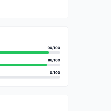
90
/100
88
/100
0
/100