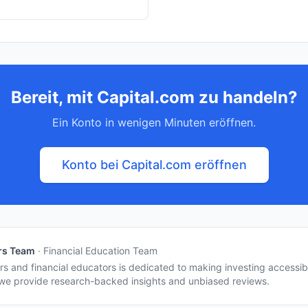
Bereit, mit Capital.com zu handeln?
Ein Konto in wenigen Minuten eröffnen.
Konto bei Capital.com eröffnen
ers Team
·
Financial Education Team
s and financial educators is dedicated to making investing accessib
e provide research-backed insights and unbiased reviews.