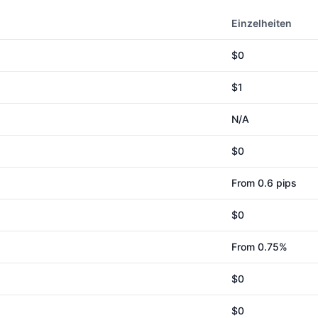
Einzelheiten
$0
$
1
N/A
$0
From 0.6 pips
$0
From 0.75%
$0
$0