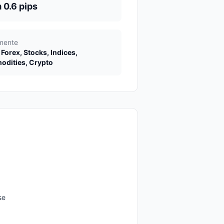
 0.6 pips
umente
Forex, Stocks, Indices,
dities, Crypto
se