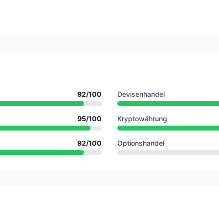
92
/100
Devisenhandel
95
/100
Kryptowährung
92
/100
Optionshandel