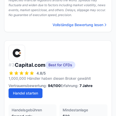
respected financial regulators around the world. Spreads may
fluctuate and widen due to factors including market volatility, news
events, market open/close, and others. Delays, slippage may occur.
No guarantee of execution speed, precision.
Vollständige Bewertung lesen
Capital.com
#
3
Best for CFDs
4.8
/5
1,000,000 Händler haben diesen Broker gewählt
Vertrauensbewertung:
94
/100
Erfahrung:
7
Jahre
Handel starten
Handelsgebühren
Mindestanlage