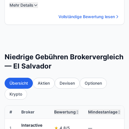
Mehr Details
Vollständige Bewertung lesen
Niedrige Gebühren Brokervergleich
— El Salvador
Übersicht
Aktien
Devisen
Optionen
Krypto
#
Broker
Bewertung
Mindestanlage
↕
↕
Interactive
1
★
4.8
/5
—