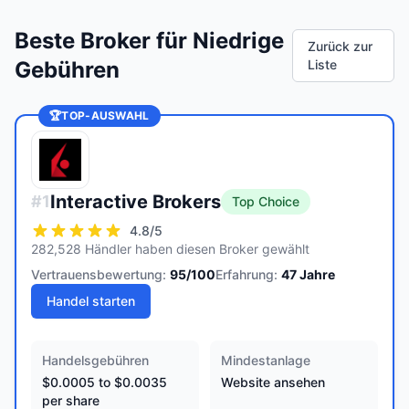
Beste Broker für Niedrige
Zurück zur
Gebühren
Liste
🏆
TOP-AUSWAHL
Interactive Brokers
#
1
Top Choice
4.8
/5
282,528 Händler haben diesen Broker gewählt
Vertrauensbewertung:
95
/100
Erfahrung:
47
Jahre
Handel starten
Handelsgebühren
Mindestanlage
$0.0005 to $0.0035
Website ansehen
per share