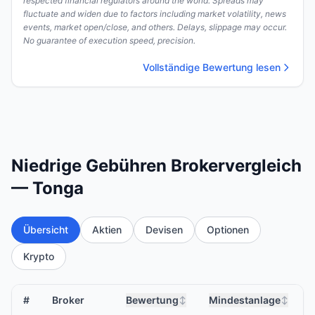
respected financial regulators around the world. Spreads may
fluctuate and widen due to factors including market volatility, news
events, market open/close, and others. Delays, slippage may occur.
No guarantee of execution speed, precision.
Vollständige Bewertung lesen
Niedrige Gebühren Brokervergleich
— Tonga
Übersicht
Aktien
Devisen
Optionen
Krypto
#
Broker
Bewertung
Mindestanlage
↕
↕