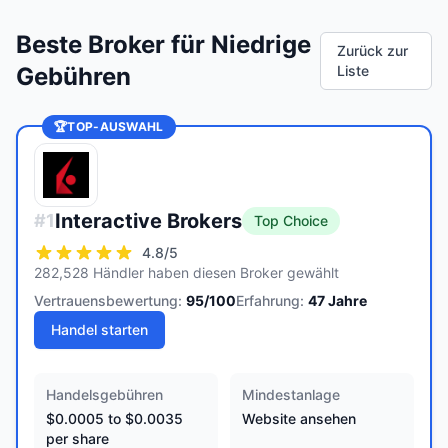
Beste Broker für Niedrige
Zurück zur
Gebühren
Liste
🏆
TOP-AUSWAHL
Interactive Brokers
#
1
Top Choice
4.8
/5
282,528 Händler haben diesen Broker gewählt
Vertrauensbewertung:
95
/100
Erfahrung:
47
Jahre
Handel starten
Handelsgebühren
Mindestanlage
$0.0005 to $0.0035
Website ansehen
per share