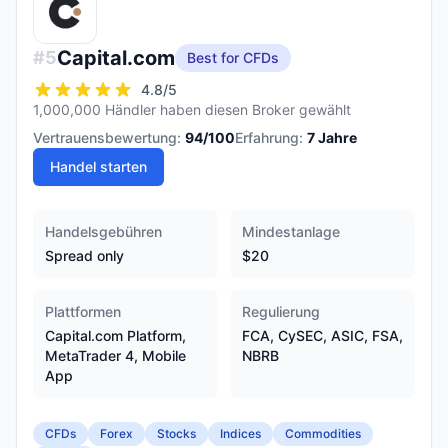
Capital.com
#
5
Best for CFDs
4.8
/5
1,000,000 Händler haben diesen Broker gewählt
Vertrauensbewertung:
94
/100
Erfahrung:
7
Jahre
Handel starten
Handelsgebühren
Mindestanlage
Spread only
$20
Plattformen
Regulierung
Capital.com Platform,
FCA, CySEC, ASIC, FSA,
MetaTrader 4, Mobile
NBRB
App
CFDs
Forex
Stocks
Indices
Commodities