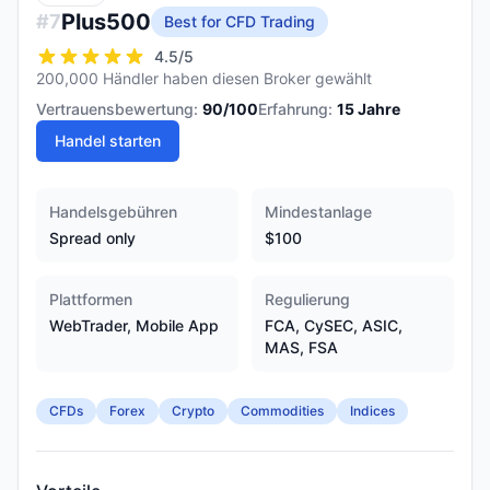
Plus500
#
7
Best for CFD Trading
4.5
/5
200,000 Händler haben diesen Broker gewählt
Vertrauensbewertung:
90
/100
Erfahrung:
15
Jahre
Handel starten
Handelsgebühren
Mindestanlage
Spread only
$100
Plattformen
Regulierung
WebTrader, Mobile App
FCA, CySEC, ASIC,
MAS, FSA
CFDs
Forex
Crypto
Commodities
Indices