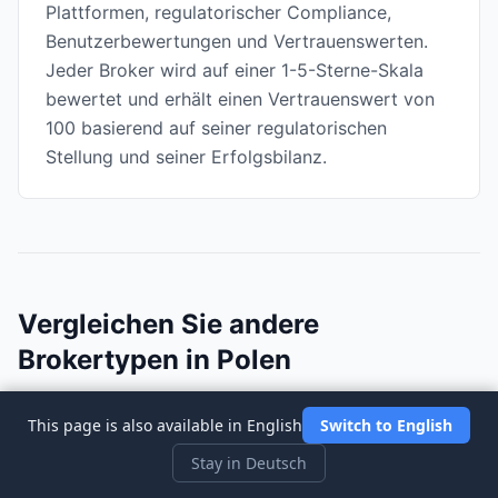
Plattformen, regulatorischer Compliance,
Benutzerbewertungen und Vertrauenswerten.
Jeder Broker wird auf einer 1-5-Sterne-Skala
bewertet und erhält einen Vertrauenswert von
100 basierend auf seiner regulatorischen
Stellung und seiner Erfolgsbilanz.
Vergleichen Sie andere
Brokertypen in Polen
This page is also available in English
Switch to English
📊
Tageshandel
💱
Devisenhandel
🎓
Anfänger
Stay in Deutsch
₿
Kryptowährung
📈
Optionshandel