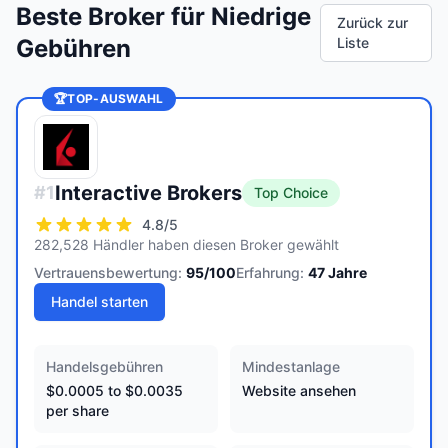
Beste Broker für Niedrige
Zurück zur
Gebühren
Liste
🏆
TOP-AUSWAHL
Interactive Brokers
#
1
Top Choice
4.8
/5
282,528 Händler haben diesen Broker gewählt
Vertrauensbewertung:
95
/100
Erfahrung:
47
Jahre
Handel starten
Handelsgebühren
Mindestanlage
$0.0005 to $0.0035
Website ansehen
per share