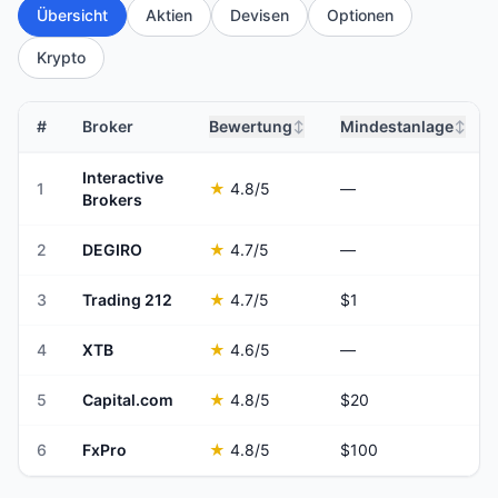
Übersicht
Aktien
Devisen
Optionen
Krypto
#
Broker
Bewertung
Mindestanlage
↕
↕
Interactive
1
★
4.8
/5
—
Brokers
2
DEGIRO
★
4.7
/5
—
3
Trading 212
★
4.7
/5
$1
4
XTB
★
4.6
/5
—
5
Capital.com
★
4.8
/5
$20
6
FxPro
★
4.8
/5
$100