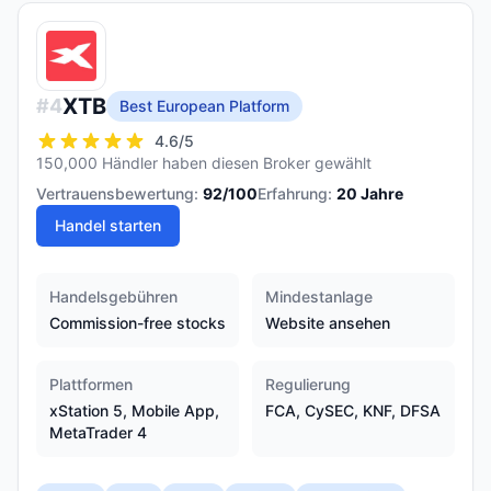
XTB
#
4
Best European Platform
4.6
/5
150,000 Händler haben diesen Broker gewählt
Vertrauensbewertung:
92
/100
Erfahrung:
20
Jahre
Handel starten
Handelsgebühren
Mindestanlage
Commission-free stocks
Website ansehen
Plattformen
Regulierung
xStation 5, Mobile App,
FCA, CySEC, KNF, DFSA
MetaTrader 4