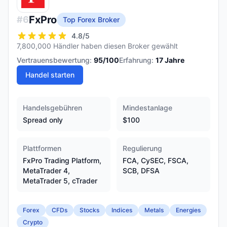
FxPro
#
6
Top Forex Broker
4.8
/5
7,800,000 Händler haben diesen Broker gewählt
Vertrauensbewertung:
95
/100
Erfahrung:
17
Jahre
Handel starten
Handelsgebühren
Mindestanlage
Spread only
$100
Plattformen
Regulierung
FxPro Trading Platform,
FCA, CySEC, FSCA,
MetaTrader 4,
SCB, DFSA
MetaTrader 5, cTrader
Forex
CFDs
Stocks
Indices
Metals
Energies
Crypto