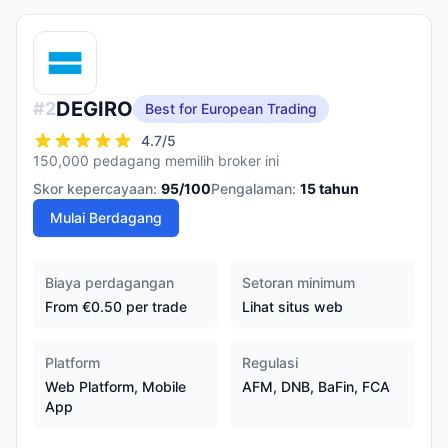
DEGIRO
#
2
Best for European Trading
4.7
/5
150,000 pedagang memilih broker ini
Skor kepercayaan:
95
/100
Pengalaman:
15
tahun
Mulai Berdagang
Biaya perdagangan
Setoran minimum
From €0.50 per trade
Lihat situs web
Platform
Regulasi
Web Platform, Mobile
AFM, DNB, BaFin, FCA
App