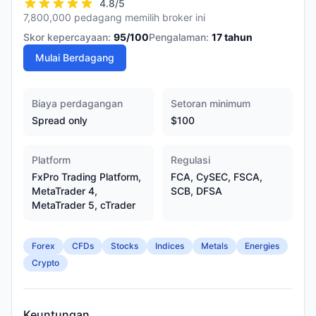
4.8
/5
7,800,000 pedagang memilih broker ini
Skor kepercayaan:
95
/100
Pengalaman:
17
tahun
Mulai Berdagang
Biaya perdagangan
Setoran minimum
Spread only
$100
Platform
Regulasi
FxPro Trading Platform,
FCA, CySEC, FSCA,
MetaTrader 4,
SCB, DFSA
MetaTrader 5, cTrader
Forex
CFDs
Stocks
Indices
Metals
Energies
Crypto
Keuntungan