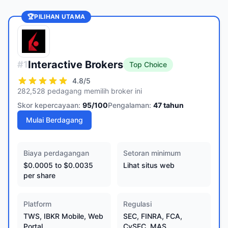
🏆
PILIHAN UTAMA
Interactive Brokers
#
1
Top Choice
4.8
/5
282,528 pedagang memilih broker ini
Skor kepercayaan:
95
/100
Pengalaman:
47
tahun
Mulai Berdagang
Biaya perdagangan
Setoran minimum
$0.0005 to $0.0035
Lihat situs web
per share
Platform
Regulasi
TWS, IBKR Mobile, Web
SEC, FINRA, FCA,
Portal
CySEC, MAS