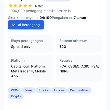
4.8
/5
1,000,000 pedagang memilih broker ini
Skor kepercayaan:
94
/100
Pengalaman:
7
tahun
Mulai Berdagang
Biaya perdagangan
Setoran minimum
Spread only
$20
Platform
Regulasi
Capital.com Platform,
FCA, CySEC, ASIC, FSA,
MetaTrader 4, Mobile
NBRB
App
CFDs
Forex
Stocks
Indices
Commodities
Crypto