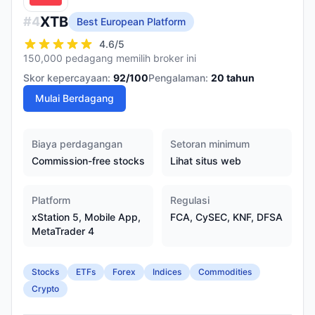
XTB
#
4
Best European Platform
4.6
/5
150,000 pedagang memilih broker ini
Skor kepercayaan:
92
/100
Pengalaman:
20
tahun
Mulai Berdagang
Biaya perdagangan
Setoran minimum
Commission-free stocks
Lihat situs web
Platform
Regulasi
xStation 5, Mobile App,
FCA, CySEC, KNF, DFSA
MetaTrader 4
Stocks
ETFs
Forex
Indices
Commodities
Crypto