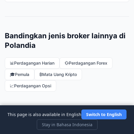
Bandingkan jenis broker lainnya di
Polandia
📊
Perdagangan Harian
💱
Perdagangan Forex
🎓
Pemula
₿
Mata Uang Kripto
📈
Perdagangan Opsi
This page is also available in English
Switch to English
Bandingkan Pialang di Negara Lain
Stay in Bahasa Indonesia