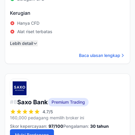
Kerugian
Hanya CFD
Alat riset terbatas
Lebih detail
Baca ulasan lengkap
Saxo Bank
#
8
Premium Trading
4.7
/5
160,000 pedagang memilih broker ini
Skor kepercayaan:
97
/100
Pengalaman:
30
tahun
Mulai Berdagang