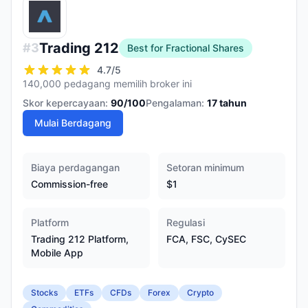
Trading 212
#
3
Best for Fractional Shares
4.7
/5
140,000 pedagang memilih broker ini
Skor kepercayaan:
90
/100
Pengalaman:
17
tahun
Mulai Berdagang
Biaya perdagangan
Setoran minimum
Commission-free
$1
Platform
Regulasi
Trading 212 Platform,
FCA, FSC, CySEC
Mobile App
Stocks
ETFs
CFDs
Forex
Crypto