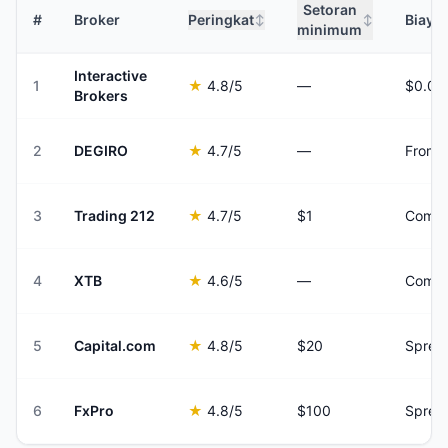
Setoran
#
Broker
Peringkat
Biaya
↕
↕
minimum
Interactive
1
★
4.8
/5
—
Brokers
2
DEGIRO
★
4.7
/5
—
From €
3
Trading 212
★
4.7
/5
$1
Commi
4
XTB
★
4.6
/5
—
Commis
5
Capital.com
★
4.8
/5
$20
Sprea
6
FxPro
★
4.8
/5
$100
Sprea