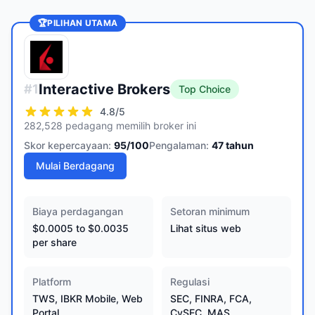
🏆
PILIHAN UTAMA
Interactive Brokers
#
1
Top Choice
4.8
/5
282,528 pedagang memilih broker ini
Skor kepercayaan:
95
/100
Pengalaman:
47
tahun
Mulai Berdagang
Biaya perdagangan
Setoran minimum
$0.0005 to $0.0035
Lihat situs web
per share
Platform
Regulasi
TWS, IBKR Mobile, Web
SEC, FINRA, FCA,
Portal
CySEC, MAS