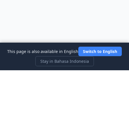
This page is also available in English
Switch to English
Stay in Bahasa Indonesia
Three Investeers
Pelajari perdagangan dan keuangan dengan permainan
simulasi pasar saham yang paling ramah pemula.