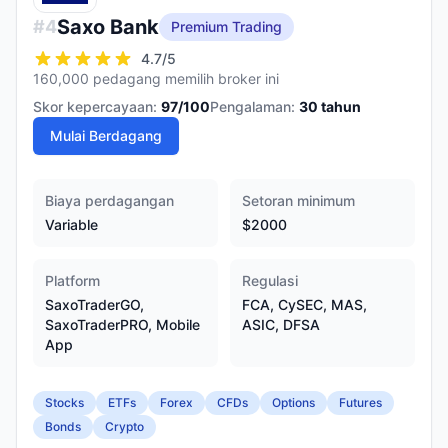
Saxo Bank
#
4
Premium Trading
4.7
/5
160,000 pedagang memilih broker ini
Skor kepercayaan:
97
/100
Pengalaman:
30
tahun
Mulai Berdagang
Biaya perdagangan
Setoran minimum
Variable
$2000
Platform
Regulasi
SaxoTraderGO,
FCA, CySEC, MAS,
SaxoTraderPRO, Mobile
ASIC, DFSA
App
Stocks
ETFs
Forex
CFDs
Options
Futures
Bonds
Crypto