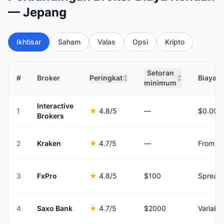
— Jepang
Ikhtisar
Saham
Valas
Opsi
Kripto
Setoran
#
Broker
Peringkat
Biaya 
↕
↕
minimum
Interactive
1
★
4.8
/5
—
Brokers
2
Kraken
★
4.7
/5
—
From 0
3
FxPro
★
4.8
/5
$100
Spread 
4
Saxo Bank
★
4.7
/5
$2000
Variable