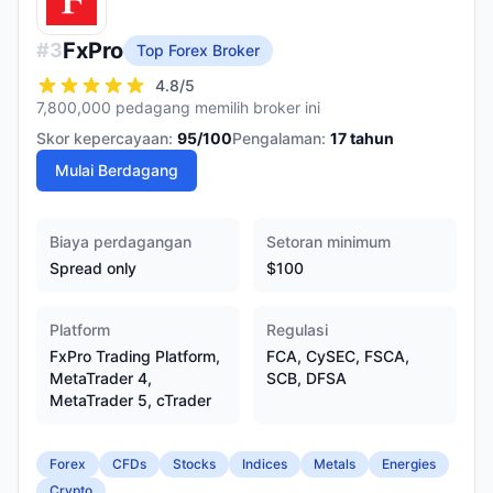
FxPro
#
3
Top Forex Broker
4.8
/5
7,800,000 pedagang memilih broker ini
Skor kepercayaan:
95
/100
Pengalaman:
17
tahun
Mulai Berdagang
Biaya perdagangan
Setoran minimum
Spread only
$100
Platform
Regulasi
FxPro Trading Platform,
FCA, CySEC, FSCA,
MetaTrader 4,
SCB, DFSA
MetaTrader 5, cTrader
Forex
CFDs
Stocks
Indices
Metals
Energies
Crypto