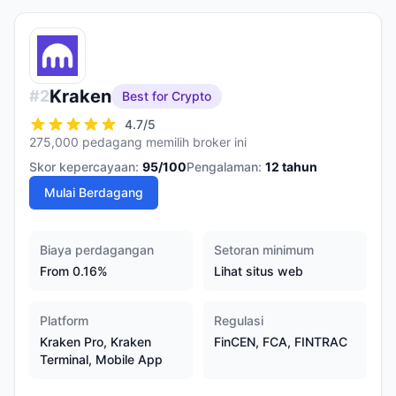
Kraken
#
2
Best for Crypto
4.7
/5
275,000 pedagang memilih broker ini
Skor kepercayaan:
95
/100
Pengalaman:
12
tahun
Mulai Berdagang
Biaya perdagangan
Setoran minimum
From 0.16%
Lihat situs web
Platform
Regulasi
Kraken Pro, Kraken
FinCEN, FCA, FINTRAC
Terminal, Mobile App