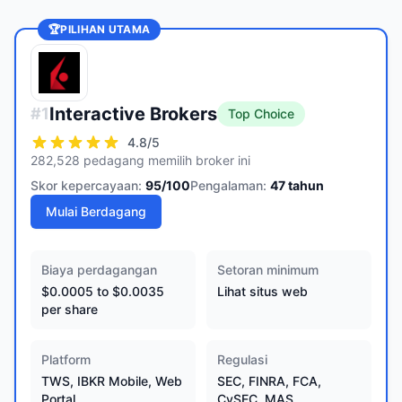
🏆
PILIHAN UTAMA
Interactive Brokers
#
1
Top Choice
4.8
/5
282,528 pedagang memilih broker ini
Skor kepercayaan:
95
/100
Pengalaman:
47
tahun
Mulai Berdagang
Biaya perdagangan
Setoran minimum
$0.0005 to $0.0035
Lihat situs web
per share
Platform
Regulasi
TWS, IBKR Mobile, Web
SEC, FINRA, FCA,
Portal
CySEC, MAS