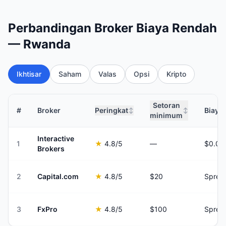
Perbandingan Broker Biaya Rendah
— Rwanda
Ikhtisar
Saham
Valas
Opsi
Kripto
Setoran
#
Broker
Peringkat
Biaya
↕
↕
minimum
Interactive
1
★
4.8
/5
—
Brokers
2
Capital.com
★
4.8
/5
$20
Sprea
3
FxPro
★
4.8
/5
$100
Sprea