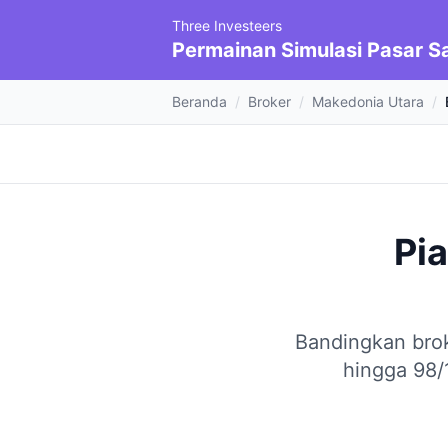
Three Investeers
Permainan Simulasi Pasar 
Beranda
/
Broker
/
Makedonia Utara
/
Pi
Bandingkan brok
hingga 98/