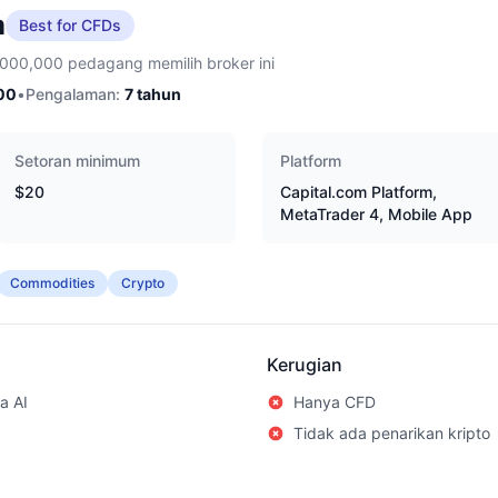
m
Best for CFDs
,000,000 pedagang memilih broker ini
00
•
Pengalaman:
7
tahun
Setoran minimum
Platform
$20
Capital.com Platform,
MetaTrader 4, Mobile App
Commodities
Crypto
Kerugian
a AI
Hanya CFD
Tidak ada penarikan kripto