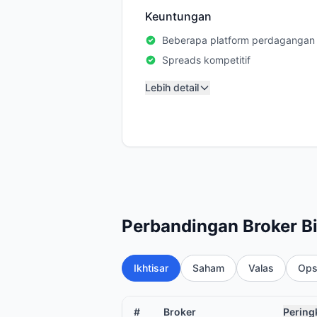
Keuntungan
Beberapa platform perdagangan
Spreads kompetitif
Lebih detail
Perbandingan Broker B
Ikhtisar
Saham
Valas
Ops
#
Broker
Pering