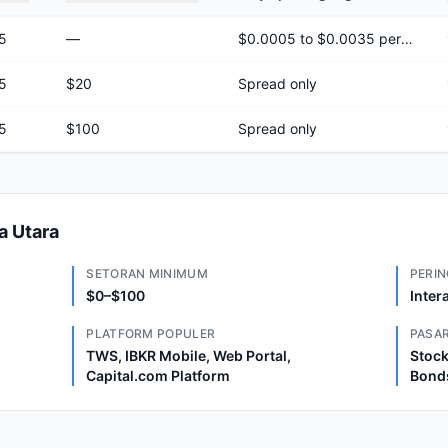
5
—
$0.0005 to $0.0035 per share
5
$20
Spread only
5
$100
Spread only
a Utara
SETORAN MINIMUM
PERIN
$0–$100
Inter
PLATFORM POPULER
PASAR
TWS, IBKR Mobile, Web Portal,
Stock
Capital.com Platform
Bond