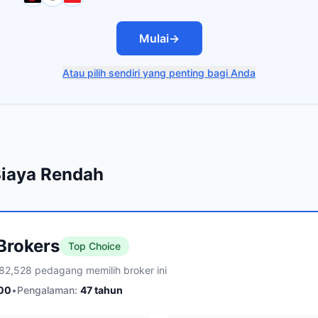
Mulai
→
Atau pilih sendiri yang penting bagi Anda
Biaya Rendah
 Brokers
Top Choice
82,528 pedagang memilih broker ini
00
•
Pengalaman:
47
tahun