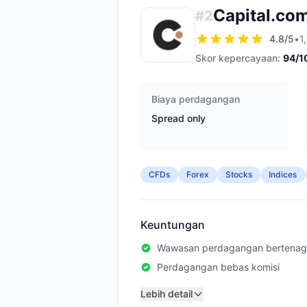
Capital.co
#
2
4.8
/5
•
1
Skor kepercayaan:
94
/1
Biaya perdagangan
Spread only
CFDs
Forex
Stocks
Indices
Keuntungan
Wawasan perdagangan bertenag
Perdagangan bebas komisi
Lebih detail