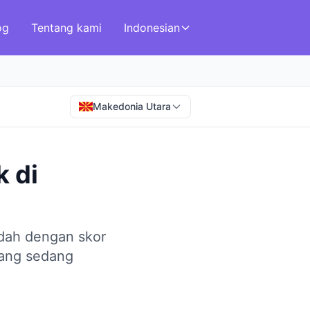
og
Tentang kami
Indonesian
Makedonia Utara
k
di
ndah dengan skor
yang sedang