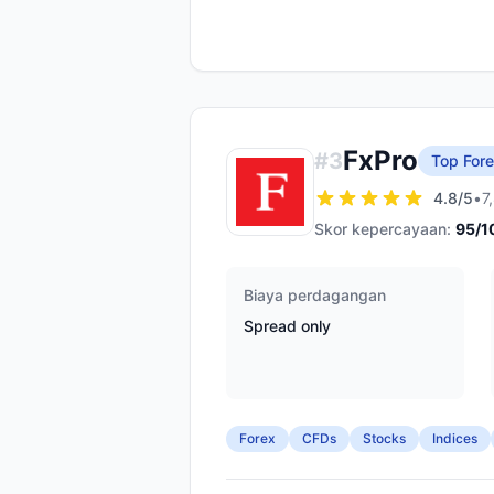
FxPro
#
3
Top Fore
4.8
/5
•
7
Skor kepercayaan:
95
/1
Biaya perdagangan
Spread only
Forex
CFDs
Stocks
Indices