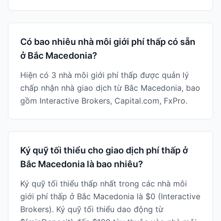
Có bao nhiêu nhà môi giới phí thấp có sẵn
ở Bắc Macedonia?
Hiện có 3 nhà môi giới phí thấp được quản lý
chấp nhận nhà giao dịch từ Bắc Macedonia, bao
gồm Interactive Brokers, Capital.com, FxPro.
Ký quỹ tối thiểu cho giao dịch phí thấp ở
Bắc Macedonia là bao nhiêu?
Ký quỹ tối thiểu thấp nhất trong các nhà môi
giới phí thấp ở Bắc Macedonia là $0 (Interactive
Brokers). Ký quỹ tối thiểu dao động từ