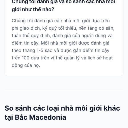
Chúng tôi đánh giá và so sánh các nhà môi
giới như thế nào?
Chúng tôi đánh giá các nhà môi giới dựa trên
phí giao dịch, ký quỹ tối thiểu, nền tảng có sẵn,
tuân thủ quy định, đánh giá của người dùng và
điểm tin cậy. Mỗi nhà môi giới được đánh giá
theo thang 1-5 sao và được gán điểm tin cậy
trên 100 dựa trên vị thế quản lý và lịch sử hoạt
động của họ.
So sánh các loại nhà môi giới khác
tại Bắc Macedonia