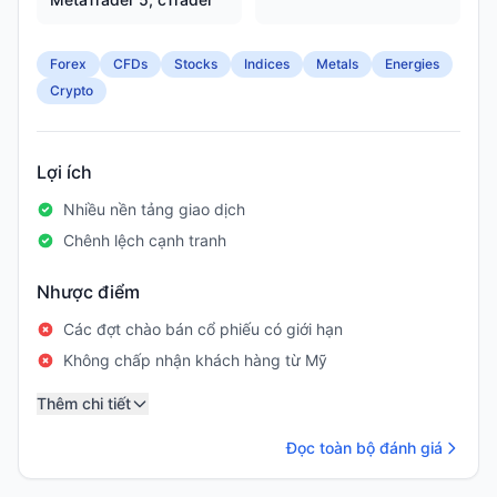
Forex
CFDs
Stocks
Indices
Metals
Energies
Crypto
Lợi ích
Nhiều nền tảng giao dịch
Chênh lệch cạnh tranh
Nhược điểm
Các đợt chào bán cổ phiếu có giới hạn
Không chấp nhận khách hàng từ Mỹ
Thêm chi tiết
Đọc toàn bộ đánh giá