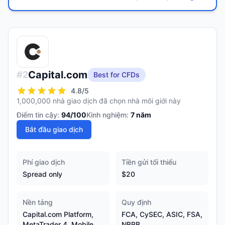
Capital.com
#
2
Best for CFDs
4.8
/5
1,000,000 nhà giao dịch đã chọn nhà môi giới này
Điểm tin cậy:
94
/100
Kinh nghiệm:
7
năm
Bắt đầu giao dịch
Phí giao dịch
Tiền gửi tối thiểu
Spread only
$20
Nền tảng
Quy định
Capital.com Platform,
FCA, CySEC, ASIC, FSA,
MetaTrader 4, Mobile
NBRB