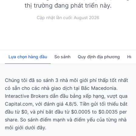
thị trường đang phát triển này.
Cập nhật lần cuối: August 2026
Lựa chọn hàng đầu
So sánh
Quy định địa phương
Hướ
Chúng tôi đã so sánh 3 nhà môi giới phí thấp tốt nhất
có sẵn cho các nhà giao dịch tại Bắc Macedonia.
Interactive Brokers dẫn đầu bảng xếp hạng, vượt qua
Capital.com, với đánh giá 4.8/5. Tiền gửi tối thiểu bắt
đầu từ $0, và phí bắt đầu từ $0.0005 to $0.0035 per
share. So sánh điểm mạnh và điểm yếu của từng nhà
môi giới dưới đây.