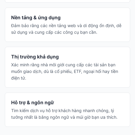
Nền tảng & ứng dụng
Đảm bảo rằng các nền tảng web và di động ổn định, dễ
sử dụng và cung cấp các công cụ bạn cần.
Thị trường khả dụng
Xác minh rằng nhà môi giới cung cấp các tài sản bạn
muốn giao dịch, dù là cổ phiếu, ETF, ngoại hối hay tiền
điện tử.
Hỗ trợ & ngôn ngữ
Tìm kiếm dịch vụ hỗ trợ khách hàng nhanh chóng, lý
tưởng nhất là bằng ngôn ngữ và múi giờ bạn ưa thích.