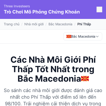
Three Investeers
Trò Chơi Mô Phỏng Chứng Khoán
Trang chủ
/
Nhà môi giới
/
Bắc Macedonia
/
Phí Thấp
Bắc Macedonia
Các Nhà Môi Giới Phí
Thấp Tốt Nhất
trong
Bắc Macedonia
So sánh các nhà môi giới được đánh giá cao
nhất cho Phí Thấp với điểm số lên đến
98/100.
Trải nghiệm cải thiện dịch vụ trong