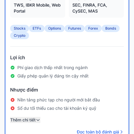
TWS, IBKR Mobile, Web
SEC, FINRA, FCA,
Portal
CySEC, MAS
Stocks
ETFs
Options
Futures
Forex
Bonds
Crypto
Lợi ích
Phí giao dịch thấp nhất trong ngành
Giấy phép quản lý đáng tin cậy nhất
Nhược điểm
Nền tảng phức tạp cho người mới bắt đầu
Số dư tối thiểu cao cho tài khoản ký quỹ
Thêm chi tiết
Đọc toàn bộ đánh giá