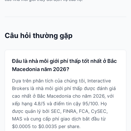
Câu hỏi thường gặp
Đâu là nhà môi giới phí thấp tốt nhất ở Bắc
Macedonia năm 2026?
Dựa trên phân tích của chúng tôi, Interactive
Brokers là nhà môi giới phí thấp được đánh giá
cao nhất ở Bắc Macedonia cho năm 2026, với
xếp hạng 4.8/5 và điểm tin cậy 95/100. Họ
được quản lý bởi SEC, FINRA, FCA, CySEC,
MAS và cung cấp phí giao dịch bắt đầu từ
$0.0005 to $0.0035 per share.