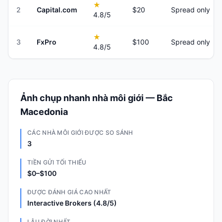
★
2
Capital.com
$20
Spread only
4.8
/5
★
3
FxPro
$100
Spread only
4.8
/5
Ảnh chụp nhanh nhà môi giới — Bắc
Macedonia
CÁC NHÀ MÔI GIỚI ĐƯỢC SO SÁNH
3
TIỀN GỬI TỐI THIỂU
$0–$100
ĐƯỢC ĐÁNH GIÁ CAO NHẤT
Interactive Brokers (4.8/5)
LÂU ĐỜI NHẤT