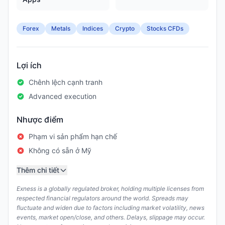
Forex
Metals
Indices
Crypto
Stocks CFDs
Lợi ích
Chênh lệch cạnh tranh
Advanced execution
Nhược điểm
Phạm vi sản phẩm hạn chế
Không có sẵn ở Mỹ
Thêm chi tiết
Exness is a globally regulated broker, holding multiple licenses from
respected financial regulators around the world. Spreads may
fluctuate and widen due to factors including market volatility, news
events, market open/close, and others. Delays, slippage may occur.