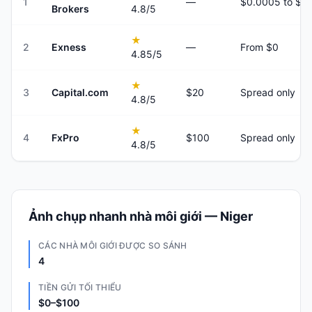
1
—
Brokers
4.8
/5
★
2
Exness
—
From $0
4.85
/5
★
3
Capital.com
$20
Spread only
4.8
/5
★
4
FxPro
$100
Spread only
4.8
/5
Ảnh chụp nhanh nhà môi giới — Niger
CÁC NHÀ MÔI GIỚI ĐƯỢC SO SÁNH
4
TIỀN GỬI TỐI THIỂU
$0–$100