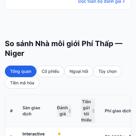
Đọc toàn bộ đánh giá
So sánh Nhà môi giới Phí Thấp —
Niger
Tổng quan
Cổ phiếu
Ngoại hối
Tùy chọn
Tiền mã hóa
Tiền
Sàn giao
Đánh
gửi
#
Phí giao dịch
↕
↕
dịch
giá
tối
thiểu
Interactive
★