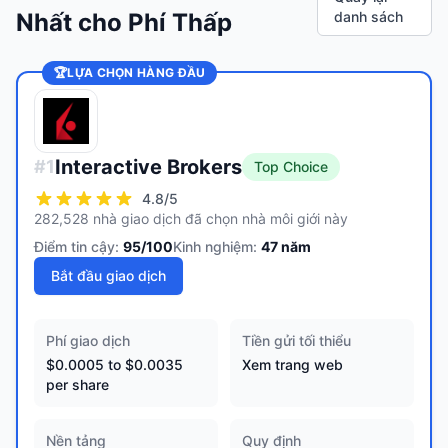
Nhất cho Phí Thấp
danh sách
🏆
LỰA CHỌN HÀNG ĐẦU
Interactive Brokers
#
1
Top Choice
4.8
/5
282,528 nhà giao dịch đã chọn nhà môi giới này
Điểm tin cậy:
95
/100
Kinh nghiệm:
47
năm
Bắt đầu giao dịch
Phí giao dịch
Tiền gửi tối thiểu
$0.0005 to $0.0035
Xem trang web
per share
Nền tảng
Quy định