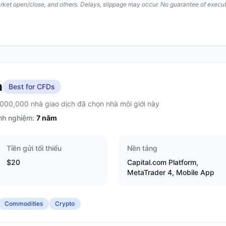
arket open/close, and others. Delays, slippage may occur. No guarantee of execut
m
Best for CFDs
,000,000 nhà giao dịch đã chọn nhà môi giới này
nh nghiệm:
7
năm
Tiền gửi tối thiểu
Nền tảng
$20
Capital.com Platform,
MetaTrader 4, Mobile App
Commodities
Crypto