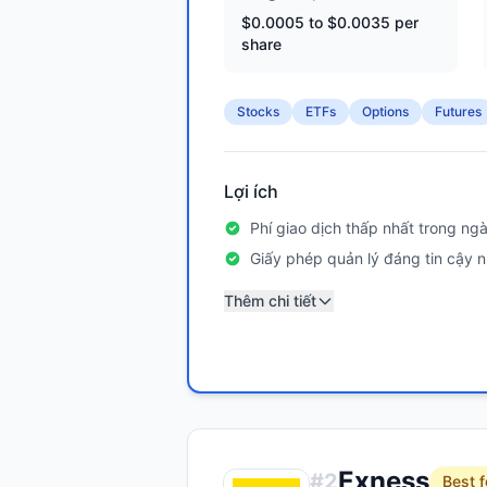
$0.0005 to $0.0035 per
share
Stocks
ETFs
Options
Futures
Lợi ích
Phí giao dịch thấp nhất trong ng
Giấy phép quản lý đáng tin cậy n
Thêm chi tiết
Exness
#
2
Best f