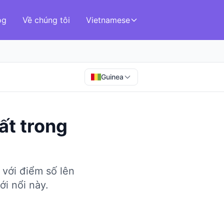
og
Về chúng tôi
Vietnamese
Guinea
ất
trong
 với điểm số lên
ới nổi này.