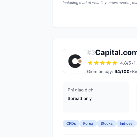
including market volatility, news events, m
Capital.co
#
3
4.8
/5
•
1
Điểm tin cậy:
94
/100
•
Ki
Phí giao dịch
Spread only
CFDs
Forex
Stocks
Indices