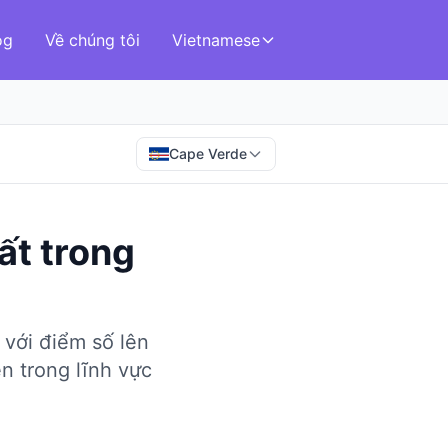
og
Về chúng tôi
Vietnamese
Cape Verde
ất
trong
 với điểm số lên
n trong lĩnh vực