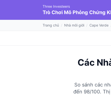
Three Investeers
Trò Chơi Mô Phỏng Chứng 
Trang chủ
/
Nhà môi giới
/
Cape Verde
Các Nhà
So sánh các nhà
đến 98/100.
Thị