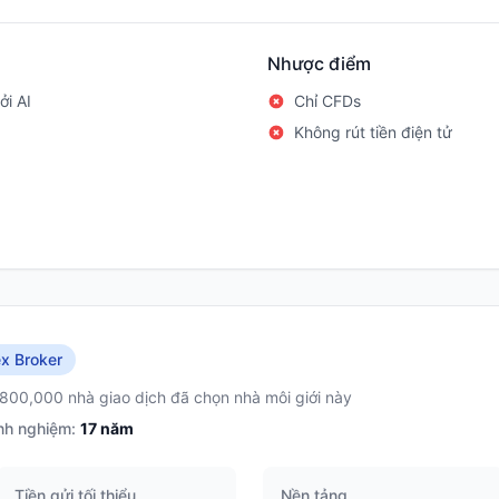
Nhược điểm
ởi AI
Chỉ CFDs
Không rút tiền điện tử
x Broker
,800,000 nhà giao dịch đã chọn nhà môi giới này
nh nghiệm:
17
năm
Tiền gửi tối thiểu
Nền tảng