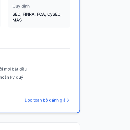
Quy định
SEC, FINRA, FCA, CySEC,
MAS
i mới bắt đầu
 khoản ký quỹ
Đọc toàn bộ đánh giá