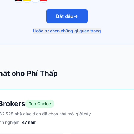
Bắt đầu
→
Hoặc tự chọn những gì quan trọng
hất cho Phí Thấp
 Brokers
Top Choice
82,528 nhà giao dịch đã chọn nhà môi giới này
nh nghiệm:
47
năm