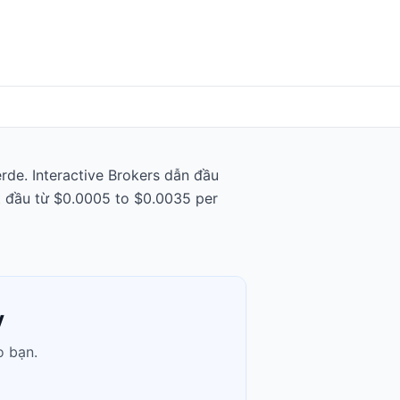
rde. Interactive Brokers dẫn đầu
ắt đầu từ $0.0005 to $0.0035 per
y
o bạn.