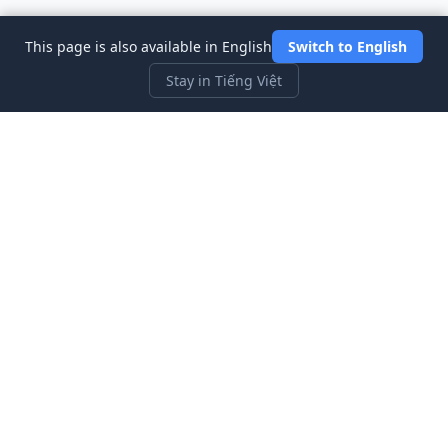
This page is also available in English
Switch to English
Stay in Tiếng Việt
Three Investeers
Học giao dịch và tài chính với trò chơi mô phỏng thị trường
chứng khoán thân thiện nhất cho người mới bắt đầu.
Liên kết nhanh
Trang chủ
Blog