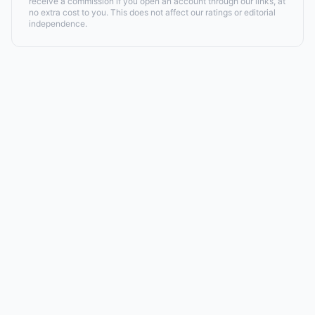
receive a commission if you open an account through our links, at
no extra cost to you. This does not affect our ratings or editorial
independence.