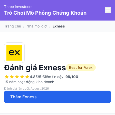
Three Investeers
Trò Chơi Mô Phỏng Chứng Khoán
Trang chủ
/
Nhà môi giới
/
Exness
Đánh giá Exness
Best for Forex
4.85
/5
|
Điểm tin cậy:
98
/100
|
15 năm hoạt động kinh doanh
Đánh giá lần cuối: August 2026
Thăm Exness