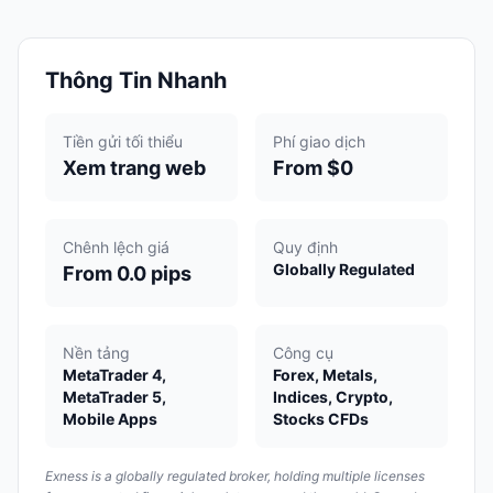
Thông Tin Nhanh
Tiền gửi tối thiểu
Phí giao dịch
Xem trang web
From $0
Chênh lệch giá
Quy định
Globally Regulated
From 0.0 pips
Nền tảng
Công cụ
MetaTrader 4,
Forex, Metals,
MetaTrader 5,
Indices, Crypto,
Mobile Apps
Stocks CFDs
Exness is a globally regulated broker, holding multiple licenses