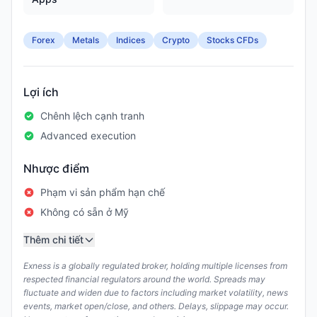
Forex
Metals
Indices
Crypto
Stocks CFDs
Lợi ích
Chênh lệch cạnh tranh
Advanced execution
Nhược điểm
Phạm vi sản phẩm hạn chế
Không có sẵn ở Mỹ
Thêm chi tiết
Exness is a globally regulated broker, holding multiple licenses from
respected financial regulators around the world. Spreads may
fluctuate and widen due to factors including market volatility, news
events, market open/close, and others. Delays, slippage may occur.