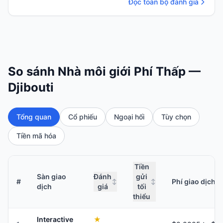
Đọc toàn bộ đánh giá
So sánh Nhà môi giới Phí Thấp —
Djibouti
Tổng quan
Cổ phiếu
Ngoại hối
Tùy chọn
Tiền mã hóa
Tiền
Sàn giao
Đánh
gửi
#
Phí giao dịch
↕
↕
dịch
giá
tối
thiểu
Interactive
★