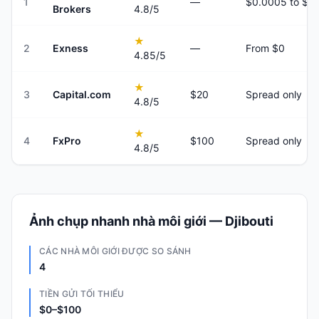
1
—
Brokers
4.8
/5
★
2
Exness
—
From $0
4.85
/5
★
3
Capital.com
$20
Spread only
4.8
/5
★
4
FxPro
$100
Spread only
4.8
/5
Ảnh chụp nhanh nhà môi giới — Djibouti
CÁC NHÀ MÔI GIỚI ĐƯỢC SO SÁNH
4
TIỀN GỬI TỐI THIỂU
$0–$100