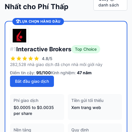
Nhất cho Phí Thấp
danh sách
🏆
LỰA CHỌN HÀNG ĐẦU
Interactive Brokers
#
1
Top Choice
4.8
/5
282,528 nhà giao dịch đã chọn nhà môi giới này
Điểm tin cậy:
95
/100
Kinh nghiệm:
47
năm
Bắt đầu giao dịch
Phí giao dịch
Tiền gửi tối thiểu
$0.0005 to $0.0035
Xem trang web
per share
Nền tảng
Quy định