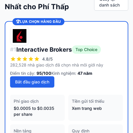
Nhất cho Phí Thấp
danh sách
🏆
LỰA CHỌN HÀNG ĐẦU
Interactive Brokers
#
1
Top Choice
4.8
/5
282,528 nhà giao dịch đã chọn nhà môi giới này
Điểm tin cậy:
95
/100
Kinh nghiệm:
47
năm
Bắt đầu giao dịch
Phí giao dịch
Tiền gửi tối thiểu
$0.0005 to $0.0035
Xem trang web
per share
Nền tảng
Quy định