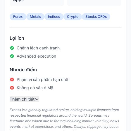
Forex
Metals
Indices
Crypto
Stocks CFDs
Lợi ích
Chênh lệch cạnh tranh
Advanced execution
Nhược điểm
Phạm vi sản phẩm hạn chế
Không có sẵn ở Mỹ
Thêm chi tiết
Exness is a globally regulated broker, holding multiple licenses from
respected financial regulators around the world. Spreads may
fluctuate and widen due to factors including market volatility, news
events, market open/close, and others. Delays, slippage may occur.