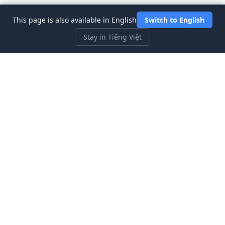
This page is also available in English
Switch to English
Stay in Tiếng Việt
Three Investeers
Học giao dịch và tài chính với trò chơi mô phỏng thị trường
chứng khoán thân thiện nhất cho người mới bắt đầu.
Liên kết nhanh
Trang chủ
Blog