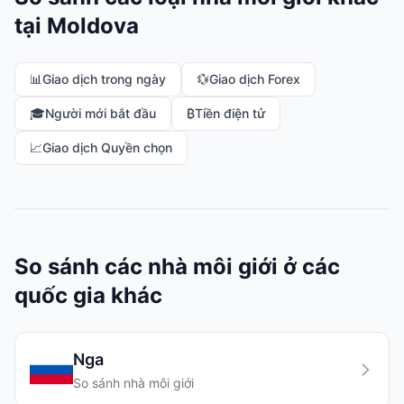
tại Moldova
📊
Giao dịch trong ngày
💱
Giao dịch Forex
🎓
Người mới bắt đầu
₿
Tiền điện tử
📈
Giao dịch Quyền chọn
So sánh các nhà môi giới ở các
quốc gia khác
Nga
So sánh nhà môi giới