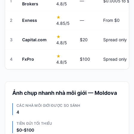
1
—
Brokers
4.8
/5
★
2
Exness
—
From $0
4.85
/5
★
3
Capital.com
$20
Spread only
4.8
/5
★
4
FxPro
$100
Spread only
4.8
/5
Ảnh chụp nhanh nhà môi giới — Moldova
CÁC NHÀ MÔI GIỚI ĐƯỢC SO SÁNH
4
TIỀN GỬI TỐI THIỂU
$0–$100