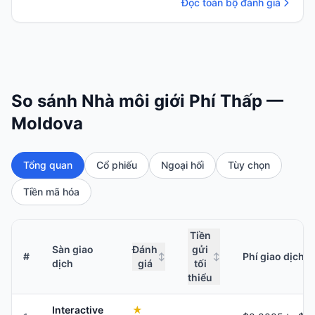
Đọc toàn bộ đánh giá
So sánh Nhà môi giới Phí Thấp —
Moldova
Tổng quan
Cổ phiếu
Ngoại hối
Tùy chọn
Tiền mã hóa
Tiền
Sàn giao
Đánh
gửi
#
Phí giao dịch
↕
↕
dịch
giá
tối
thiểu
Interactive
★