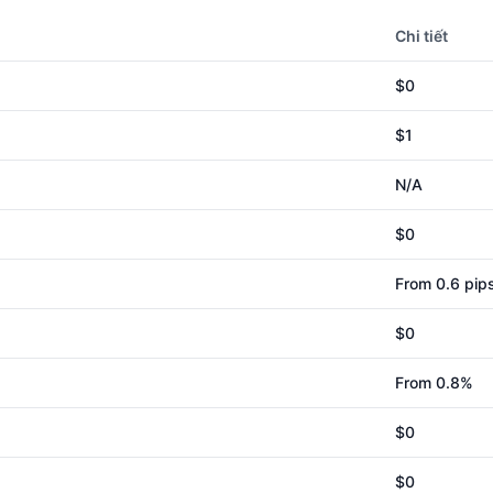
Chi tiết
$0
$
1
N/A
$0
From 0.6 pip
$0
From 0.8%
$0
$0