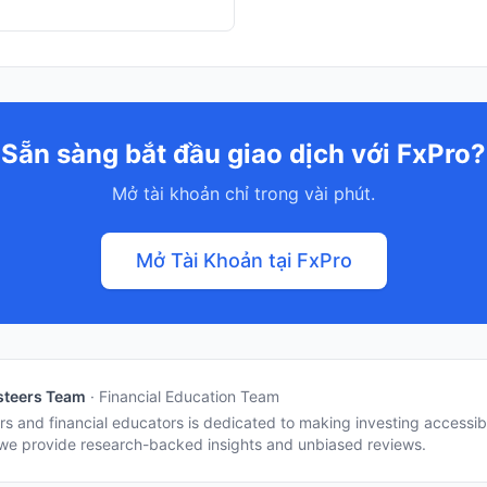
Sẵn sàng bắt đầu giao dịch với FxPro?
Mở tài khoản chỉ trong vài phút.
Mở Tài Khoản tại FxPro
steers Team
·
Financial Education Team
s and financial educators is dedicated to making investing accessib
e provide research-backed insights and unbiased reviews.