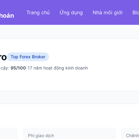
Trang chủ
Ứng dụng
Nhà môi giới
Bl
Khoán
ro
Top Forex Broker
 cậy:
95
/100
|
17 năm hoạt động kinh doanh
Phí giao dịch
Chênh 