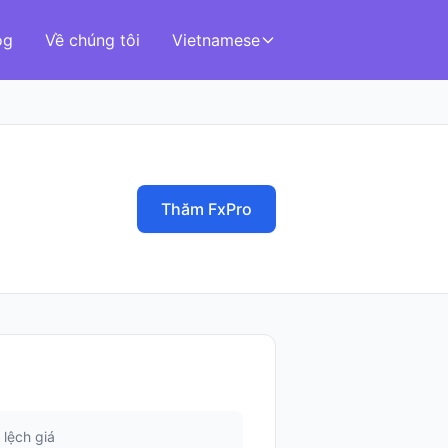
og
Về chúng tôi
Vietnamese
Thăm FxPro
lệch giá