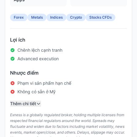
Forex
Metals
Indices
Crypto
Stocks CFDs
Lợi ích
Chênh lệch cạnh tranh
Advanced execution
Nhược điểm
Phạm vi sản phẩm hạn chế
Không có sẵn ở Mỹ
Thêm chi tiết
Exness is a globally regulated broker, holding multiple licenses from
respected financial regulators around the world. Spreads may
fluctuate and widen due to factors including market volatility, news
events, market open/close, and others. Delays, slippage may occur.