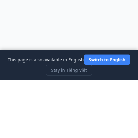
This page is also available in English
Switch to English
Stay in Tiếng Việt
Three Investeers
Học giao dịch và tài chính với trò chơi mô phỏng thị trường