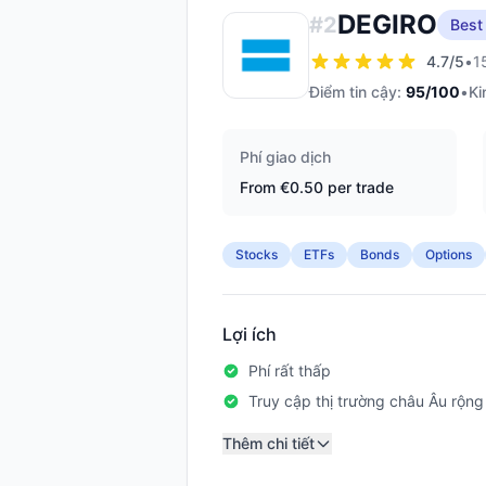
DEGIRO
#
2
Best
4.7
/5
•
1
Điểm tin cậy:
95
/100
•
Ki
Phí giao dịch
From €0.50 per trade
Stocks
ETFs
Bonds
Options
Lợi ích
Phí rất thấp
Truy cập thị trường châu Âu rộng 
Thêm chi tiết