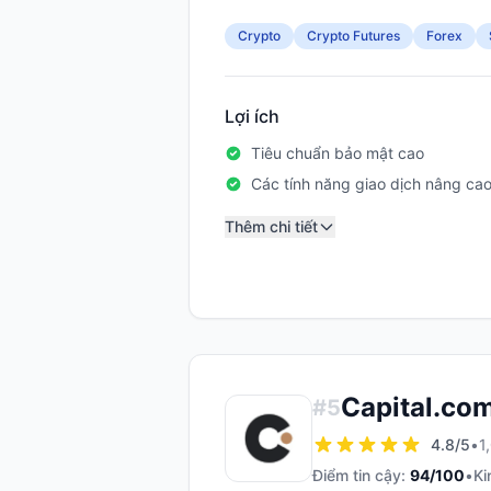
Crypto
Crypto Futures
Forex
Lợi ích
Tiêu chuẩn bảo mật cao
Các tính năng giao dịch nâng ca
Thêm chi tiết
Capital.co
#
5
4.8
/5
•
1
Điểm tin cậy:
94
/100
•
Ki