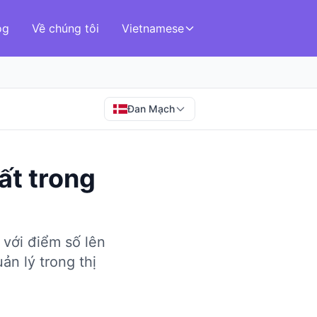
og
Về chúng tôi
Vietnamese
Đan Mạch
ất
trong
 với điểm số lên
ản lý trong thị