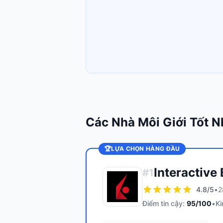
Các Nhà Môi Giới Tốt N
🏆
LỰA CHỌN HÀNG ĐẦU
Interactive
#
1
4.8
/5
•
2
Điểm tin cậy:
95
/100
•
Ki