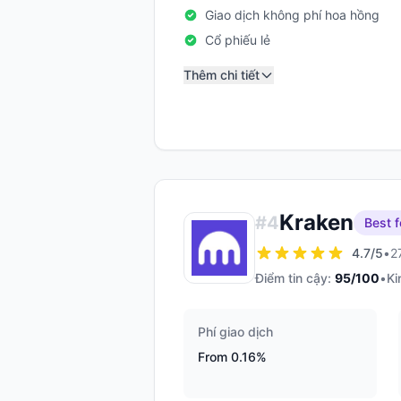
Giao dịch không phí hoa hồng
Cổ phiếu lẻ
Thêm chi tiết
Kraken
#
4
Best f
4.7
/5
•
2
Điểm tin cậy:
95
/100
•
Ki
Phí giao dịch
From 0.16%