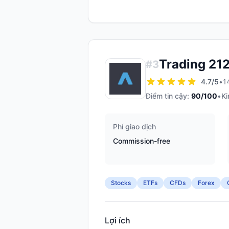
Trading 21
#
3
4.7
/5
•
1
Điểm tin cậy:
90
/100
•
Ki
Phí giao dịch
Commission-free
Stocks
ETFs
CFDs
Forex
Lợi ích