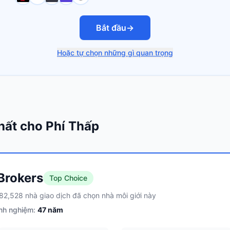
Bắt đầu
→
Hoặc tự chọn những gì quan trọng
hất cho Phí Thấp
 Brokers
Top Choice
82,528 nhà giao dịch đã chọn nhà môi giới này
nh nghiệm:
47
năm