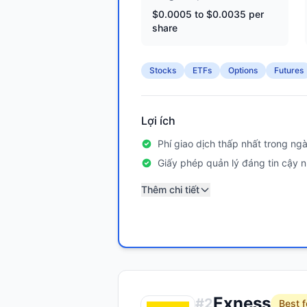
$0.0005 to $0.0035 per
share
Stocks
ETFs
Options
Futures
Lợi ích
Phí giao dịch thấp nhất trong ng
Giấy phép quản lý đáng tin cậy n
Thêm chi tiết
Exness
#
2
Best f