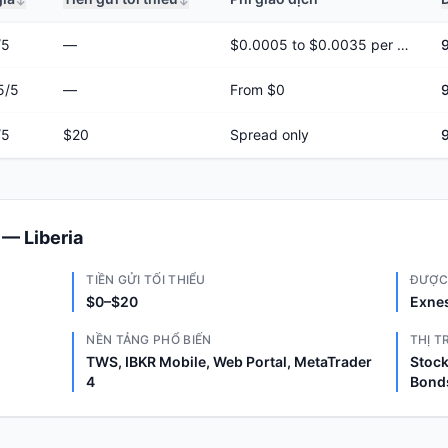
/5
—
$0.0005 to $0.0035 per share
5
/5
—
From $0
/5
$20
Spread only
 — Liberia
TIỀN GỬI TỐI THIỂU
ĐƯỢC
$0–$20
Exnes
NỀN TẢNG PHỔ BIẾN
THỊ 
TWS, IBKR Mobile, Web Portal, MetaTrader
Stock
4
Bond