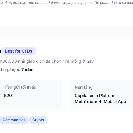
arket open/close, and others. Delays, slippage may occur. No guarantee of execut
m
Best for CFDs
,000,000 nhà giao dịch đã chọn nhà môi giới này
nh nghiệm:
7
năm
Tiền gửi tối thiểu
Nền tảng
$20
Capital.com Platform,
MetaTrader 4, Mobile App
Commodities
Crypto