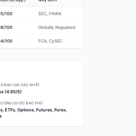
95
/100
SEC, FINRA
98
/100
Globally Regulated
94
/100
FCA, CySEC
 ĐÁNH GIÁ CAO NHẤT
s (4.85/5)
TRƯỜNG ĐƯỢC BAO PHỦ
s, ETFs, Options, Futures, Forex,
s