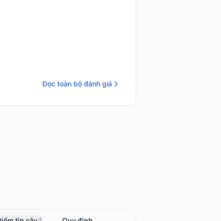
Đọc toàn bộ đánh giá
iểm tin cậy
Quy định
↕