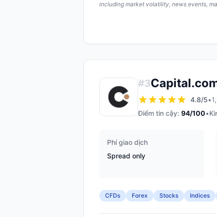
including market volatility, news events, m
Capital.co
#
3
4.8
/5
•
1
Điểm tin cậy:
94
/100
•
Ki
Phí giao dịch
Spread only
CFDs
Forex
Stocks
Indices