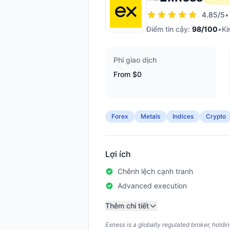
4.85
/5
•
Điểm tin cậy:
98
/100
•
Ki
Phí giao dịch
From $0
Forex
Metals
Indices
Crypto
Lợi ích
Chênh lệch cạnh tranh
Advanced execution
Thêm chi tiết
Exness is a globally regulated broker, hold