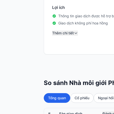
Lợi ích
Thông tin giao dịch được hỗ trợ b
Giao dịch không phí hoa hồng
Thêm chi tiết
So sánh Nhà môi giới P
Tổng quan
Cổ phiếu
Ngoại hối
#
Sàn giao dịch
Đánh g