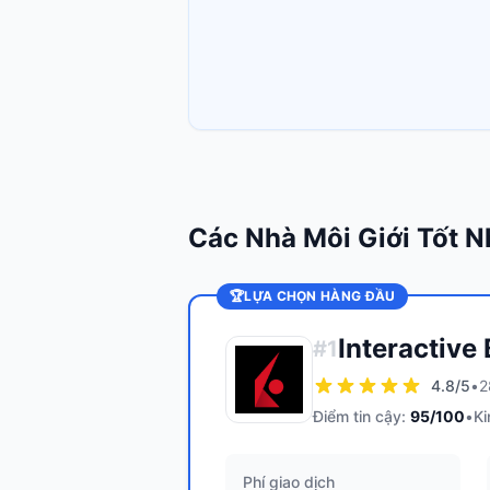
Các Nhà Môi Giới Tốt N
🏆
LỰA CHỌN HÀNG ĐẦU
Interactive
#
1
4.8
/5
•
2
Điểm tin cậy:
95
/100
•
Ki
Phí giao dịch