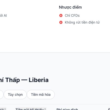
Nhược điểm
ởi AI
Chỉ CFDs
Không rút tiền điện tử
hí Thấp — Liberia
Tùy chọn
Tiền mã hóa
iá
Tiền gửi tối thiểu
Phí giao dịch
Đ
↕
↕