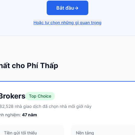
Bắt đầu
→
Hoặc tự chọn những gì quan trọng
hất cho Phí Thấp
 Brokers
Top Choice
82,528 nhà giao dịch đã chọn nhà môi giới này
nh nghiệm:
47
năm
Tiền gửi tối thiểu
Nền tảng