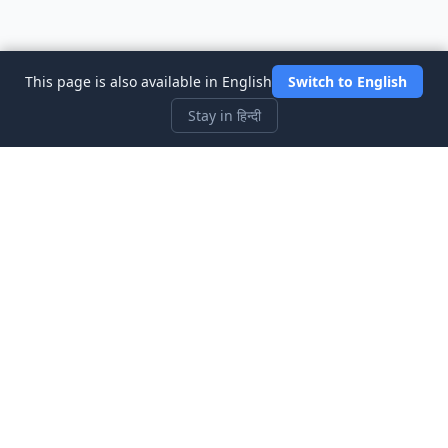
This page is also available in English
Switch to English
Stay in हिन्दी
Three Investeers
शेयर बाजार सिम्युलेटर गेम के साथ ट्रेडिंग और वित्त को सबसे शुरुआती-अनुकूल तरीके
से सीखें।
त्वरित लिंक
होम