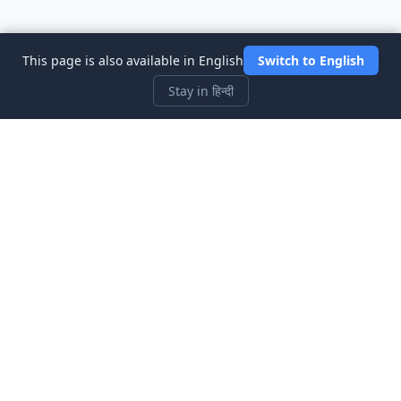
This page is also available in English
Switch to English
Stay in हिन्दी
Three Investeers
शेयर बाजार सिम्युलेटर गेम के साथ ट्रेडिंग और वित्त को सबसे शुरुआती-अनुकूल तरीके
से सीखें।
त्वरित लिंक
होम