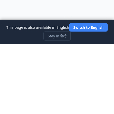
This page is also available in English
Switch to English
Stay in हिन्दी
Three Investeers
शेयर बाजार सिम्युलेटर गेम के साथ ट्रेडिंग और वित्त को सबसे शुरुआती-अनुकूल तरीके
से सीखें।
त्वरित लिंक