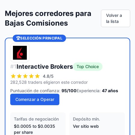
Mejores corredores para
Volver a
Bajas Comisiones
la lista
🏆
SELECCIÓN PRINCIPAL
Interactive Brokers
#
1
Top Choice
4.8
/5
282,528 traders eligieron este corredor
Puntuación de confianza:
95
/100
Experiencia:
47
años
Comenzar a Operar
Tarifas de negociación
Depósito mín.
$0.0005 to $0.0035
Ver sitio web
per share