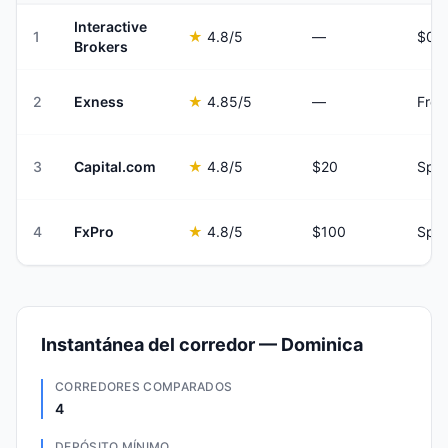
Interactive
1
★
4.8
/5
—
Brokers
2
Exness
★
4.85
/5
—
Fro
3
Capital.com
★
4.8
/5
$20
Spre
4
FxPro
★
4.8
/5
$100
Spre
Instantánea del corredor — Dominica
CORREDORES COMPARADOS
4
DEPÓSITO MÍNIMO