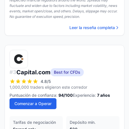
respected financial regulators around the world. Spreads may
fluctuate and widen due to factors including market volatility, news
events, market open/close, and others. Delays, slippage may occur.
No guarantee of execution speed, precision.
Leer la reseña completa
Capital.com
#
3
Best for CFDs
4.8
/5
1,000,000 traders eligieron este corredor
Puntuación de confianza:
94
/100
Experiencia:
7
años
Comenzar a Operar
Tarifas de negociación
Depósito mín.