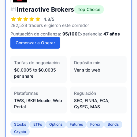
Interactive Brokers
#
1
Top Choice
4.8
/5
282,528 traders eligieron este corredor
Puntuación de confianza:
95
/100
Experiencia:
47
años
Comenzar a Operar
Tarifas de negociación
Depósito mín.
$0.0005 to $0.0035
Ver sitio web
per share
Plataformas
Regulación
TWS, IBKR Mobile, Web
SEC, FINRA, FCA,
Portal
CySEC, MAS
Stocks
ETFs
Options
Futures
Forex
Bonds
Crypto