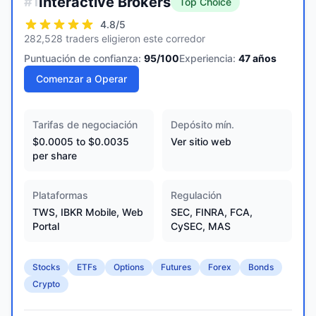
Interactive Brokers
#
1
Top Choice
4.8
/5
282,528 traders eligieron este corredor
Puntuación de confianza:
95
/100
Experiencia:
47
años
Comenzar a Operar
Tarifas de negociación
Depósito mín.
$0.0005 to $0.0035
Ver sitio web
per share
Plataformas
Regulación
TWS, IBKR Mobile, Web
SEC, FINRA, FCA,
Portal
CySEC, MAS
Stocks
ETFs
Options
Futures
Forex
Bonds
Crypto