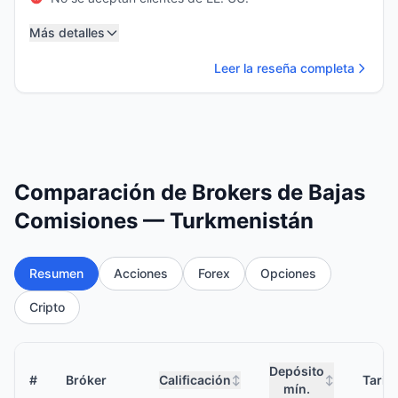
Más detalles
Leer la reseña completa
Comparación de Brokers de Bajas
Comisiones — Turkmenistán
Resumen
Acciones
Forex
Opciones
Cripto
Depósito
#
Bróker
Calificación
Tarif
↕
↕
mín.