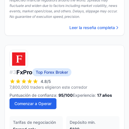
respected financial regulators around the world. Spreads may
fluctuate and widen due to factors including market volatility, news
events, market open/close, and others. Delays, slippage may occur.
No guarantee of execution speed, precision.
Leer la reseña completa
FxPro
#
3
Top Forex Broker
4.8
/5
7,800,000 traders eligieron este corredor
Puntuación de confianza:
95
/100
Experiencia:
17
años
Comenzar a Operar
Tarifas de negociación
Depósito mín.