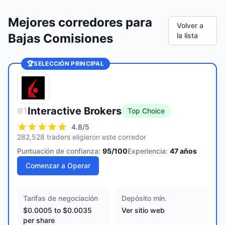
Mejores corredores para
Volver a
Bajas Comisiones
la lista
🏆
SELECCIÓN PRINCIPAL
Interactive Brokers
#
1
Top Choice
4.8
/5
282,528 traders eligieron este corredor
Puntuación de confianza:
95
/100
Experiencia:
47
años
Comenzar a Operar
Tarifas de negociación
Depósito mín.
$0.0005 to $0.0035
Ver sitio web
per share