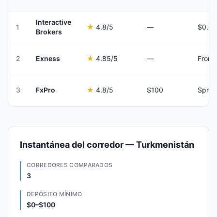
Interactive
1
★
4.8
/5
—
Brokers
2
Exness
★
4.85
/5
—
From 
3
FxPro
★
4.8
/5
$100
Sprea
Instantánea del corredor — Turkmenistán
CORREDORES COMPARADOS
3
DEPÓSITO MÍNIMO
$0–$100