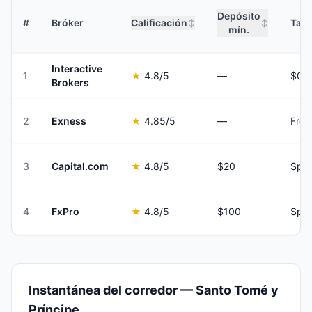
Depósito
#
Bróker
Calificación
Tari
↕
↕
mín.
Interactive
1
★
4.8
/5
—
Brokers
2
Exness
★
4.85
/5
—
Fro
3
Capital.com
★
4.8
/5
$20
Spre
4
FxPro
★
4.8
/5
$100
Spre
Instantánea del corredor — Santo Tomé y
Príncipe