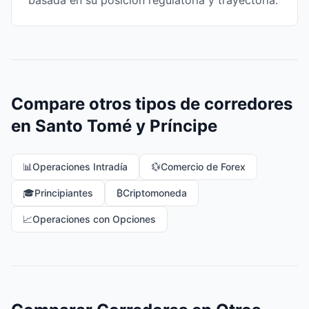
basada en su posición regulatoria y trayectoria.
Compare otros tipos de corredores
en Santo Tomé y Príncipe
📊
Operaciones Intradía
💱
Comercio de Forex
🎓
Principiantes
₿
Criptomoneda
📈
Operaciones con Opciones