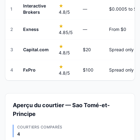
Interactive
★
1
—
Brokers
4.8
/5
★
2
Exness
—
From $0
4.85
/5
★
3
Capital.com
$20
Spread only
4.8
/5
★
4
FxPro
$100
Spread only
4.8
/5
Aperçu du courtier — Sao Tomé-et-
Principe
COURTIERS COMPARÉS
4