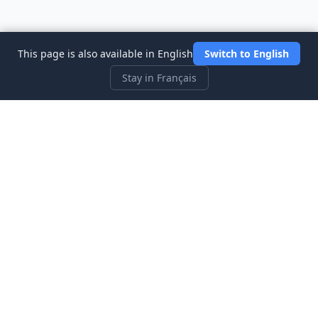
This page is also available in English
Switch to English
Stay in Français
Three Investeers
Apprenez le trading et la finance avec le jeu simulateur de
bourse le plus convivial pour les débutants.
Liens rapides
Accueil