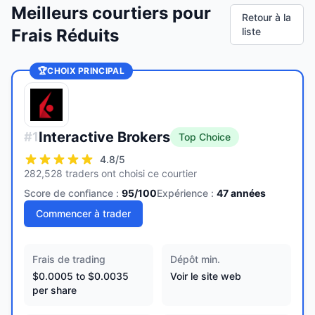
Meilleurs courtiers pour
Retour à la
Frais Réduits
liste
🏆
CHOIX PRINCIPAL
Interactive Brokers
#
1
Top Choice
4.8
/5
282,528 traders ont choisi ce courtier
Score de confiance :
95
/100
Expérience :
47
années
Commencer à trader
Frais de trading
Dépôt min.
$0.0005 to $0.0035
Voir le site web
per share