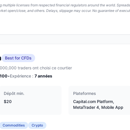
ing multiple licenses from respected financial regulators around the world. Spread
arket open/close, and others. Delays, slippage may occur. No guarantee of execut
m
Best for CFDs
,000,000 traders ont choisi ce courtier
/100
•
Expérience :
7
années
Dépôt min.
Plateformes
$20
Capital.com Platform,
MetaTrader 4, Mobile App
Commodities
Crypto