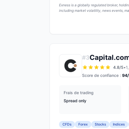
Exness is a globally regulated broker, hold
including market volatility, news events, m
Capital.co
#
3
4.8
/5
•
1
Score de confiance :
94
Frais de trading
Spread only
CFDs
Forex
Stocks
Indices