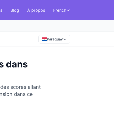
rs
Blog
À propos
French
Paraguay
s
dans
des scores allant
nsion dans ce