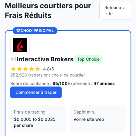
Meilleurs courtiers pour
Retour à la
Frais Réduits
liste
🏆
CHOIX PRINCIPAL
Interactive Brokers
#
1
Top Choice
4.8
/5
282,528 traders ont choisi ce courtier
Score de confiance :
95
/100
Expérience :
47
années
Commencer à trader
Frais de trading
Dépôt min.
$0.0005 to $0.0035
Voir le site web
per share