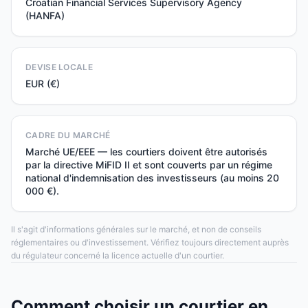
Croatian Financial Services Supervisory Agency
(HANFA)
DEVISE LOCALE
EUR (€)
CADRE DU MARCHÉ
Marché UE/EEE — les courtiers doivent être autorisés
par la directive MiFID II et sont couverts par un régime
national d'indemnisation des investisseurs (au moins 20
000 €).
Il s'agit d'informations générales sur le marché, et non de conseils
réglementaires ou d'investissement. Vérifiez toujours directement auprès
du régulateur concerné la licence actuelle d'un courtier.
Comment choisir un courtier en