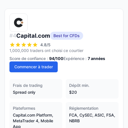
Capital.com
#
4
Best for CFDs
4.8
/5
1,000,000 traders ont choisi ce courtier
Score de confiance :
94
/100
Expérience :
7
années
Commencer à trader
Frais de trading
Dépôt min.
Spread only
$20
Plateformes
Réglementation
Capital.com Platform,
FCA, CySEC, ASIC, FSA,
MetaTrader 4, Mobile
NBRB
App