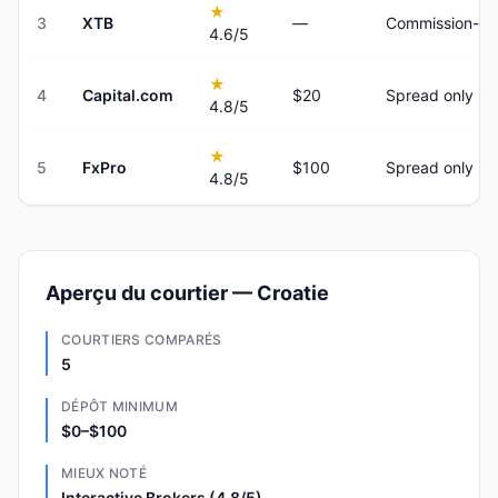
★
3
XTB
—
Commission-fre
4.6
/5
★
4
Capital.com
$20
Spread only
4.8
/5
★
5
FxPro
$100
Spread only
4.8
/5
Aperçu du courtier — Croatie
COURTIERS COMPARÉS
5
DÉPÔT MINIMUM
$0–$100
MIEUX NOTÉ
Interactive Brokers (4.8/5)