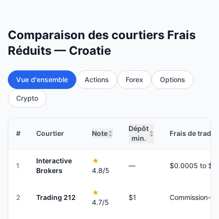
Comparaison des courtiers Frais
Réduits — Croatie
Vue d'ensemble
Actions
Forex
Options
Crypto
Dépôt
#
Courtier
Note
Frais de tradin
↕
↕
min.
Interactive
★
1
—
Brokers
4.8
/5
★
2
Trading 212
$1
Commission-fr
4.7
/5