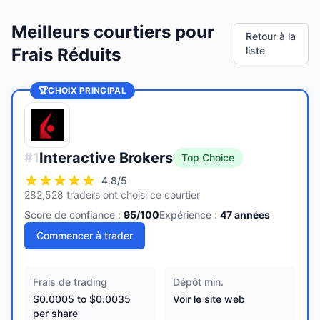
Meilleurs courtiers pour
Retour à la
Frais Réduits
liste
🏆
CHOIX PRINCIPAL
Interactive Brokers
#
1
Top Choice
4.8
/5
282,528 traders ont choisi ce courtier
Score de confiance :
95
/100
Expérience :
47
années
Commencer à trader
Frais de trading
Dépôt min.
$0.0005 to $0.0035
Voir le site web
per share