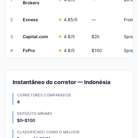
Brokers
2
Exness
★
4.85
/5
—
From 
3
Capital.com
★
4.8
/5
$20
Spread
4
FxPro
★
4.8
/5
$100
Spread
Instantâneo do corretor — Indonésia
CORRETORES COMPARADOS
4
DEPÓSITO MÍNIMO
$0–$100
CLASSIFICADO COMO O MELHOR