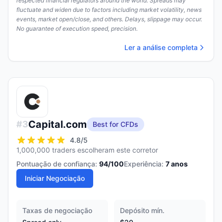
respected financial regulators around the world. Spreads may
fluctuate and widen due to factors including market volatility, news
events, market open/close, and others. Delays, slippage may occur.
No guarantee of execution speed, precision.
Ler a análise completa
Capital.com
#
3
Best for CFDs
4.8
/5
1,000,000 traders escolheram este corretor
Pontuação de confiança:
94
/100
Experiência:
7
anos
Iniciar Negociação
Taxas de negociação
Depósito mín.