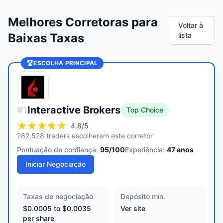
Melhores Corretoras para
Voltar à
Baixas Taxas
lista
🏆
ESCOLHA PRINCIPAL
Interactive Brokers
#
1
Top Choice
4.8
/5
282,528 traders escolheram este corretor
Pontuação de confiança:
95
/100
Experiência:
47
anos
Iniciar Negociação
Taxas de negociação
Depósito mín.
$0.0005 to $0.0035
Ver site
per share