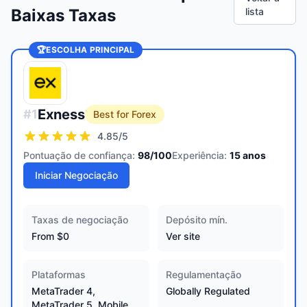
Baixas Taxas
lista
🏆
ESCOLHA PRINCIPAL
Exness
#
1
Best for Forex
4.85
/5
Pontuação de confiança:
98
/100
Experiência:
15
anos
Iniciar Negociação
Taxas de negociação
Depósito mín.
From $0
Ver site
Plataformas
Regulamentação
MetaTrader 4,
Globally Regulated
MetaTrader 5, Mobile