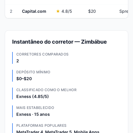
2
Capital.com
★
4.8
/5
$20
Spread
Instantâneo do corretor — Zimbábue
CORRETORES COMPARADOS
2
DEPÓSITO MÍNIMO
$0–$20
CLASSIFICADO COMO O MELHOR
Exness (4.85/5)
MAIS ESTABELECIDO
Exness · 15 anos
PLATAFORMAS POPULARES
MetaTrader 4, MetaTrader 5, Mobile Apps,