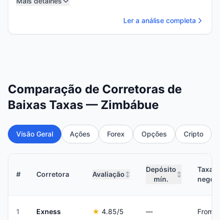
Mais detalhes
Ler a análise completa
Comparação de Corretoras de
Baixas Taxas — Zimbábue
Visão Geral
Ações
Forex
Opções
Cripto
Depósito
Taxas 
#
Corretora
Avaliação
↕
↕
mín.
negoc
1
Exness
★
4.85
/5
—
From 