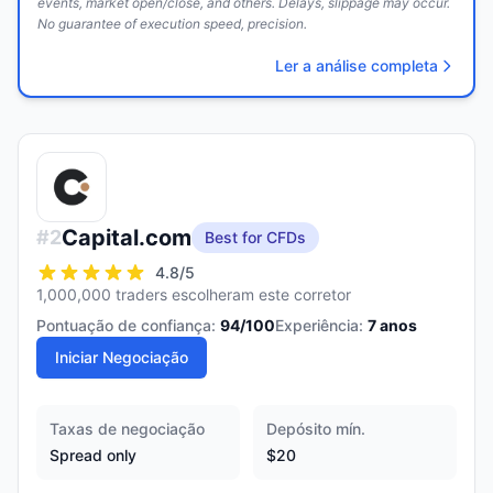
events, market open/close, and others. Delays, slippage may occur.
No guarantee of execution speed, precision.
Ler a análise completa
Capital.com
#
2
Best for CFDs
4.8
/5
1,000,000 traders escolheram este corretor
Pontuação de confiança:
94
/100
Experiência:
7
anos
Iniciar Negociação
Taxas de negociação
Depósito mín.
Spread only
$20