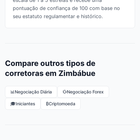
escala de 1 a 5 estrelas e recebe uma
pontuação de confiança de 100 com base no
seu estatuto regulamentar e histórico.
Compare outros tipos de
corretoras em Zimbábue
📊
Negociação Diária
💱
Negociação Forex
🎓
Iniciantes
₿
Criptomoeda