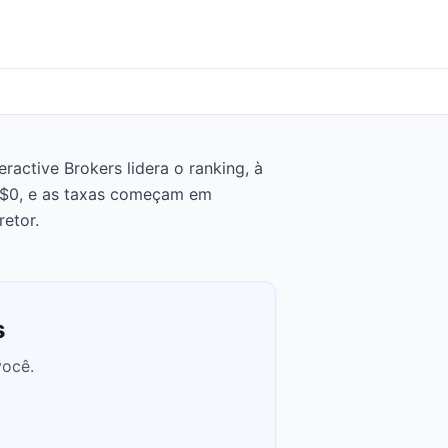
active Brokers lidera o ranking, à
e $0, e as taxas começam em
etor.
s
você.