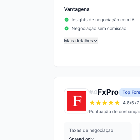
Vantagens
Insights de negociação com IA
Negociação sem comissão
Mais detalhes
FxPro
#
4
Top Fore
4.8
/5
•
7
Pontuação de confiança:
Taxas de negociação
Spread only