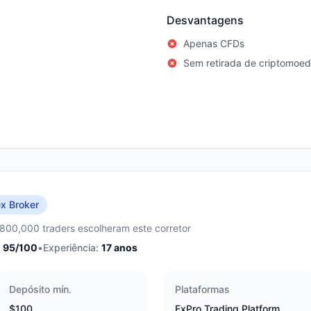
Desvantagens
Apenas CFDs
Sem retirada de criptomoe
x Broker
,800,000 traders escolheram este corretor
95
/100
•
Experiência:
17
anos
Depósito mín.
Plataformas
$100
FxPro Trading Platform,