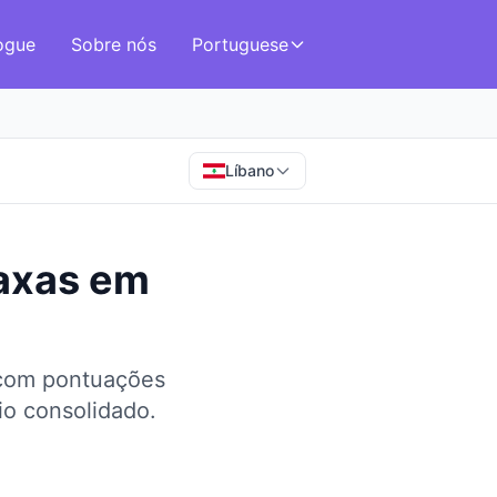
ogue
Sobre nós
Portuguese
Líbano
axas
em
 com pontuações
o consolidado.