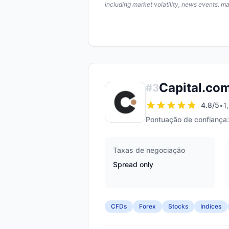
including market volatility, news events, m
Capital.co
#
3
4.8
/5
•
1
Pontuação de confiança:
Taxas de negociação
Spread only
CFDs
Forex
Stocks
Indices