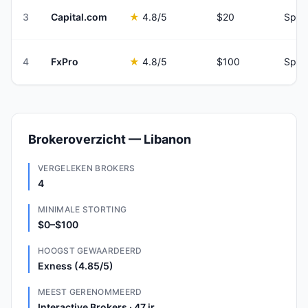
3
Capital.com
★
4.8
/5
$20
Spre
4
FxPro
★
4.8
/5
$100
Spre
Brokeroverzicht — Libanon
VERGELEKEN BROKERS
4
MINIMALE STORTING
$0–$100
HOOGST GEWAARDEERD
Exness (4.85/5)
MEEST GERENOMMEERD
Interactive Brokers · 47 jr