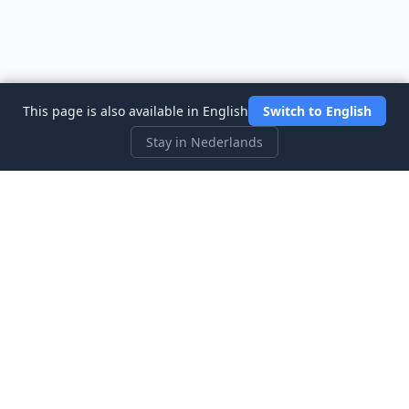
This page is also available in English
Switch to English
Stay in Nederlands
Three Investeers
Leer handelen en financiën met de meest gebruiksvriendelijke
aandelenmarkt-simulator voor beginners.
Snelle Links