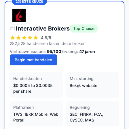
🏆
BESTE KEUZE
Interactive Brokers
#
1
Top Choice
4.8
/5
282,528 handelaren kozen deze broker
Vertrouwensscore:
95
/100
Ervaring:
47
jaren
Begin met handelen
Handelskosten
Min. storting
$0.0005 to $0.0035
Bekijk website
per share
Platformen
Regulering
TWS, IBKR Mobile, Web
SEC, FINRA, FCA,
Portal
CySEC, MAS