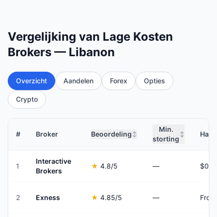
Vergelijking van Lage Kosten
Brokers — Libanon
Overzicht
Aandelen
Forex
Opties
Crypto
Min.
#
Broker
Beoordeling
Hand
↕
↕
storting
Interactive
1
★
4.8
/5
—
Brokers
2
Exness
★
4.85
/5
—
From