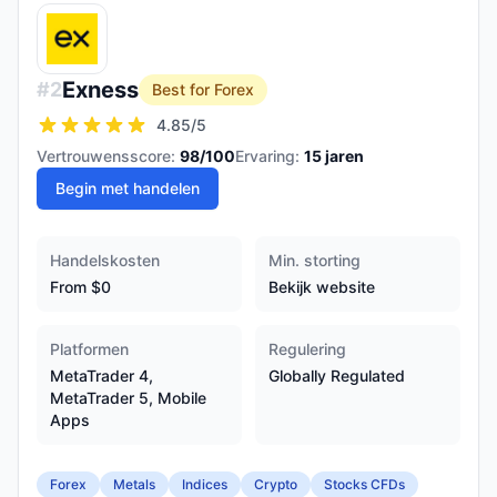
Exness
#
2
Best for Forex
4.85
/5
Vertrouwensscore:
98
/100
Ervaring:
15
jaren
Begin met handelen
Handelskosten
Min. storting
From $0
Bekijk website
Platformen
Regulering
MetaTrader 4,
Globally Regulated
MetaTrader 5, Mobile
Apps
Forex
Metals
Indices
Crypto
Stocks CFDs