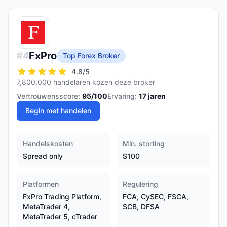
FxPro
#
4
Top Forex Broker
4.8
/5
7,800,000 handelaren kozen deze broker
Vertrouwensscore:
95
/100
Ervaring:
17
jaren
Begin met handelen
Handelskosten
Min. storting
Spread only
$100
Platformen
Regulering
FxPro Trading Platform,
FCA, CySEC, FSCA,
MetaTrader 4,
SCB, DFSA
MetaTrader 5, cTrader