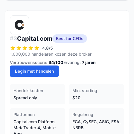
Capital.com
#
3
Best for CFDs
4.8
/5
1,000,000 handelaren kozen deze broker
Vertrouwensscore:
94
/100
Ervaring:
7
jaren
Begin met handelen
Handelskosten
Min. storting
Spread only
$20
Platformen
Regulering
Capital.com Platform,
FCA, CySEC, ASIC, FSA,
MetaTrader 4, Mobile
NBRB
App