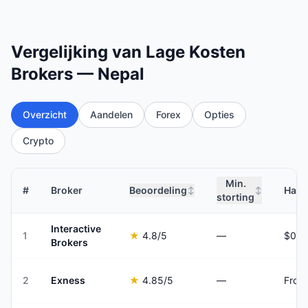
Vergelijking van Lage Kosten
Brokers — Nepal
Overzicht
Aandelen
Forex
Opties
Crypto
Min.
#
Broker
Beoordeling
Hand
↕
↕
storting
Interactive
1
★
4.8
/5
—
Brokers
2
Exness
★
4.85
/5
—
From