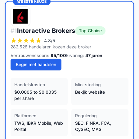
🏆
BESTE KEUZE
Interactive Brokers
#
1
Top Choice
4.8
/5
282,528 handelaren kozen deze broker
Vertrouwensscore:
95
/100
Ervaring:
47
jaren
Begin met handelen
Handelskosten
Min. storting
$0.0005 to $0.0035
Bekijk website
per share
Platformen
Regulering
TWS, IBKR Mobile, Web
SEC, FINRA, FCA,
Portal
CySEC, MAS