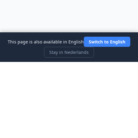
This page is also available in English
Switch to English
Stay in Nederlands
Three Investeers
Leer handelen en financiën met de meest gebruiksvriendelijke
aandelenmarkt-simulator voor beginners.