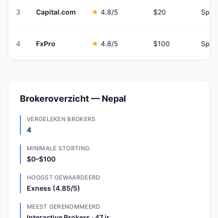
3
Capital.com
★
4.8
/5
$20
Spre
4
FxPro
★
4.8
/5
$100
Spre
Brokeroverzicht — Nepal
VERGELEKEN BROKERS
4
MINIMALE STORTING
$0–$100
HOOGST GEWAARDEERD
Exness (4.85/5)
MEEST GERENOMMEERD
Interactive Brokers · 47 jr