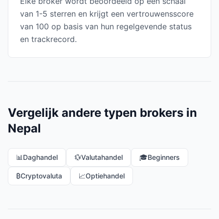
Elke broker wordt beoordeeld op een schaal
van 1-5 sterren en krijgt een vertrouwensscore
van 100 op basis van hun regelgevende status
en trackrecord.
Vergelijk andere typen brokers in
Nepal
📊
Daghandel
💱
Valutahandel
🎓
Beginners
₿
Cryptovaluta
📈
Optiehandel