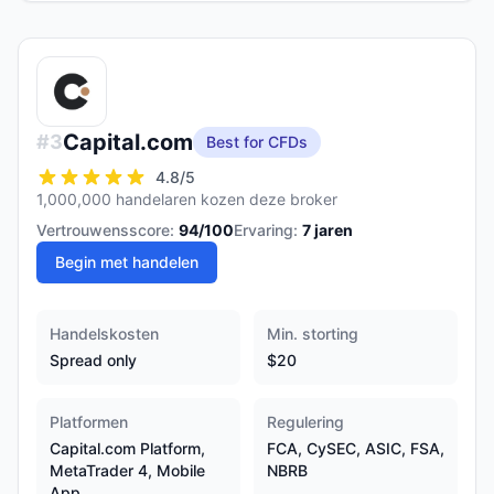
Capital.com
#
3
Best for CFDs
4.8
/5
1,000,000 handelaren kozen deze broker
Vertrouwensscore:
94
/100
Ervaring:
7
jaren
Begin met handelen
Handelskosten
Min. storting
Spread only
$20
Platformen
Regulering
Capital.com Platform,
FCA, CySEC, ASIC, FSA,
MetaTrader 4, Mobile
NBRB
App