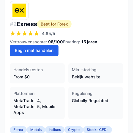
Exness
#
2
Best for Forex
4.85
/5
Vertrouwensscore:
98
/100
Ervaring:
15
jaren
Begin met handelen
Handelskosten
Min. storting
From $0
Bekijk website
Platformen
Regulering
MetaTrader 4,
Globally Regulated
MetaTrader 5, Mobile
Apps
Forex
Metals
Indices
Crypto
Stocks CFDs