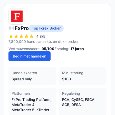
FxPro
#
4
Top Forex Broker
4.8
/5
7,800,000 handelaren kozen deze broker
Vertrouwensscore:
95
/100
Ervaring:
17
jaren
Begin met handelen
Handelskosten
Min. storting
Spread only
$100
Platformen
Regulering
FxPro Trading Platform,
FCA, CySEC, FSCA,
MetaTrader 4,
SCB, DFSA
MetaTrader 5, cTrader