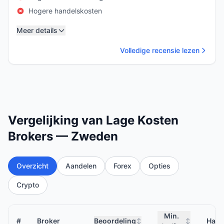
Hogere handelskosten
Meer details
Volledige recensie lezen
Vergelijking van Lage Kosten
Brokers — Zweden
Overzicht
Aandelen
Forex
Opties
Crypto
Min.
#
Broker
Beoordeling
Hand
↕
↕