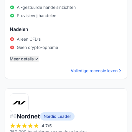
AI-gestuurde handelsinzichten
Provisievrij handelen
Nadelen
Alleen CFD's
Geen crypto-opname
Meer details
Volledige recensie lezen
Nordnet
#
6
Nordic Leader
4.7
/5
250,000 handelaren kozen deze broker