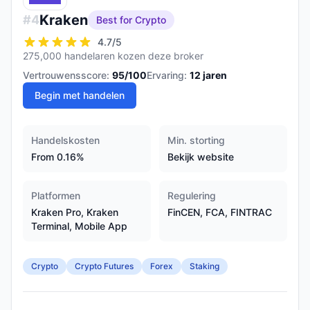
Kraken
#
4
Best for Crypto
4.7
/5
275,000 handelaren kozen deze broker
Vertrouwensscore:
95
/100
Ervaring:
12
jaren
Begin met handelen
Handelskosten
Min. storting
From 0.16%
Bekijk website
Platformen
Regulering
Kraken Pro, Kraken
FinCEN, FCA, FINTRAC
Terminal, Mobile App
Crypto
Crypto Futures
Forex
Staking