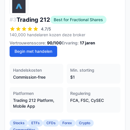
Trading 212
#
3
Best for Fractional Shares
4.7
/5
140,000 handelaren kozen deze broker
Vertrouwensscore:
90
/100
Ervaring:
17
jaren
Begin met handelen
Handelskosten
Min. storting
Commission-free
$1
Platformen
Regulering
Trading 212 Platform,
FCA, FSC, CySEC
Mobile App
Stocks
ETFs
CFDs
Forex
Crypto
Commodities