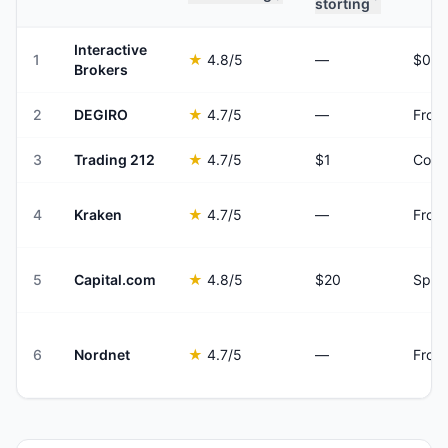
storting
Interactive
1
★
4.8
/5
—
Brokers
2
DEGIRO
★
4.7
/5
—
From
3
Trading 212
★
4.7
/5
$1
Comm
4
Kraken
★
4.7
/5
—
From
5
Capital.com
★
4.8
/5
$20
Spre
6
Nordnet
★
4.7
/5
—
From