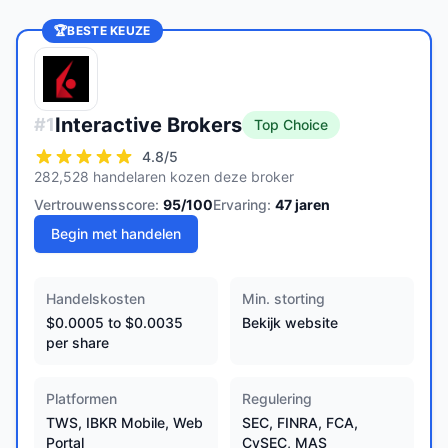
🏆
BESTE KEUZE
Interactive Brokers
#
1
Top Choice
4.8
/5
282,528 handelaren kozen deze broker
Vertrouwensscore:
95
/100
Ervaring:
47
jaren
Begin met handelen
Handelskosten
Min. storting
$0.0005 to $0.0035
Bekijk website
per share
Platformen
Regulering
TWS, IBKR Mobile, Web
SEC, FINRA, FCA,
Portal
CySEC, MAS