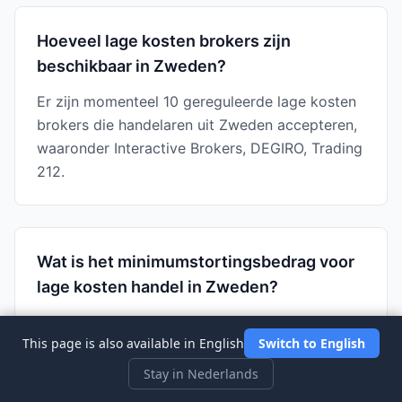
Hoeveel lage kosten brokers zijn
beschikbaar in Zweden?
Er zijn momenteel 10 gereguleerde lage kosten
brokers die handelaren uit Zweden accepteren,
waaronder Interactive Brokers, DEGIRO, Trading
212.
Wat is het minimumstortingsbedrag voor
lage kosten handel in Zweden?
Het laagste minimumstortingsbedrag onder
This page is also available in English
Switch to English
lage kosten brokers in Zweden is $0
(Interactive Brokers). Minimumstortingen
Stay in Nederlands
variëren van ${minDeposit} tot $2000