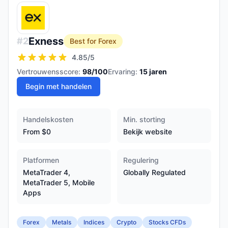
Exness
#
2
Best for Forex
4.85
/5
Vertrouwensscore:
98
/100
Ervaring:
15
jaren
Begin met handelen
Handelskosten
Min. storting
From $0
Bekijk website
Platformen
Regulering
MetaTrader 4,
Globally Regulated
MetaTrader 5, Mobile
Apps
Forex
Metals
Indices
Crypto
Stocks CFDs