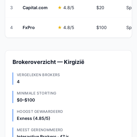
3
Capital.com
★
4.8
/5
$20
Spre
4
FxPro
★
4.8
/5
$100
Spre
Brokeroverzicht — Kirgizië
VERGELEKEN BROKERS
4
MINIMALE STORTING
$0–$100
HOOGST GEWAARDEERD
Exness (4.85/5)
MEEST GERENOMMEERD
Interactive Brokers · 47 jr