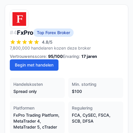
FxPro
#
4
Top Forex Broker
4.8
/5
7,800,000 handelaren kozen deze broker
Vertrouwensscore:
95
/100
Ervaring:
17
jaren
Begin met handelen
Handelskosten
Min. storting
Spread only
$100
Platformen
Regulering
FxPro Trading Platform,
FCA, CySEC, FSCA,
MetaTrader 4,
SCB, DFSA
MetaTrader 5, cTrader