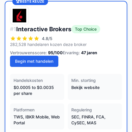
🏆
BESTE KEUZE
Interactive Brokers
#
1
Top Choice
4.8
/5
282,528 handelaren kozen deze broker
Vertrouwensscore:
95
/100
Ervaring:
47
jaren
Begin met handelen
Handelskosten
Min. storting
$0.0005 to $0.0035
Bekijk website
per share
Platformen
Regulering
TWS, IBKR Mobile, Web
SEC, FINRA, FCA,
Portal
CySEC, MAS