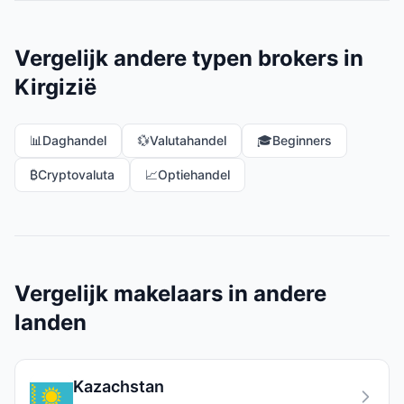
Vergelijk andere typen brokers in
Kirgizië
📊
Daghandel
💱
Valutahandel
🎓
Beginners
₿
Cryptovaluta
📈
Optiehandel
Vergelijk makelaars in andere
landen
Kazachstan