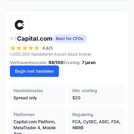
Capital.com
#
3
Best for CFDs
4.8
/5
1,000,000 handelaren kozen deze broker
Vertrouwensscore:
94
/100
Ervaring:
7
jaren
Begin met handelen
Handelskosten
Min. storting
Spread only
$20
Platformen
Regulering
Capital.com Platform,
FCA, CySEC, ASIC, FSA,
MetaTrader 4, Mobile
NBRB
App