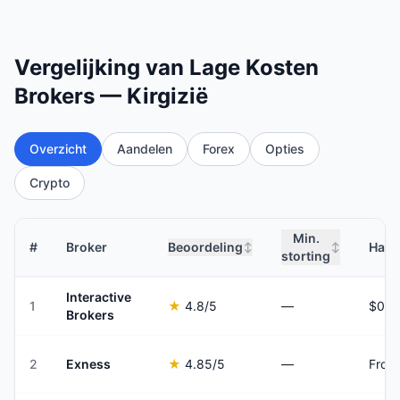
Vergelijking van Lage Kosten
Brokers — Kirgizië
Overzicht
Aandelen
Forex
Opties
Crypto
Min.
#
Broker
Beoordeling
Hand
↕
↕
storting
Interactive
1
★
4.8
/5
—
Brokers
2
Exness
★
4.85
/5
—
From