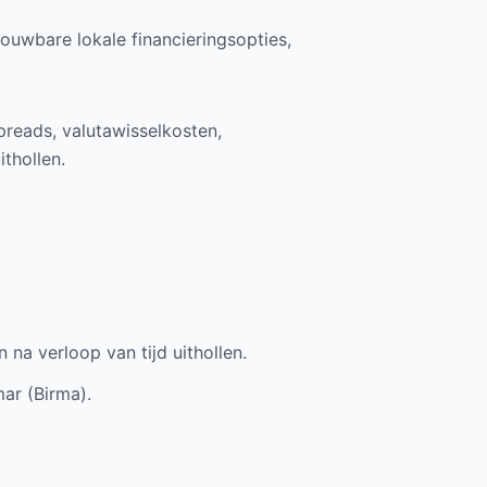
ouwbare lokale financieringsopties,
preads, valutawisselkosten,
thollen.
na verloop van tijd uithollen.
ar (Birma).