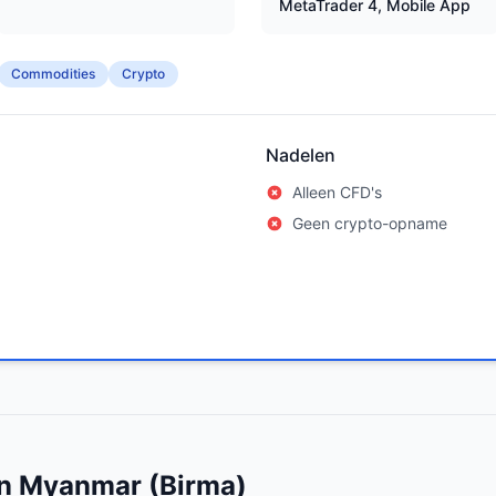
MetaTrader 4, Mobile App
Commodities
Crypto
Nadelen
Alleen CFD's
Geen crypto-opname
 in Myanmar (Birma)