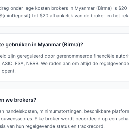
rag onder lage kosten brokers in Myanmar (Birma) is $20 
{minDeposit} tot $20 afhankelijk van de broker en het rek
m te gebruiken in Myanmar (Birma)?
eld zijn gereguleerd door gerenommeerde financiële autorit
 ASIC, FSA, NBRB. We raden aan om altijd de regelgevende 
g opent.
en we brokers?
an handelskosten, minimumstortingen, beschikbare platform
rouwensscores. Elke broker wordt beoordeeld op een schaal
is van hun regelgevende status en trackrecord.