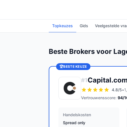
Topkeuzes
Gids
Veelgestelde vr
Beste Brokers voor Lag
🏆
BESTE KEUZE
Capital.co
#
1
4.8
/5
•
1
Vertrouwensscore:
94
/
Handelskosten
Spread only