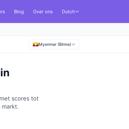
ers
Blog
Over ons
Dutch
Myanmar (Birma)
in
met scores tot
 markt.