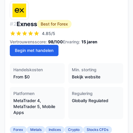
Exness
#
2
Best for Forex
4.85
/5
Vertrouwensscore:
98
/100
Ervaring:
15
jaren
Begin met handelen
Handelskosten
Min. storting
From $0
Bekijk website
Platformen
Regulering
MetaTrader 4,
Globally Regulated
MetaTrader 5, Mobile
Apps
Forex
Metals
Indices
Crypto
Stocks CFDs