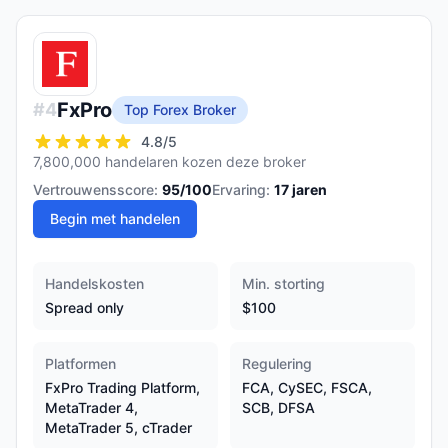
FxPro
#
4
Top Forex Broker
4.8
/5
7,800,000 handelaren kozen deze broker
Vertrouwensscore:
95
/100
Ervaring:
17
jaren
Begin met handelen
Handelskosten
Min. storting
Spread only
$100
Platformen
Regulering
FxPro Trading Platform,
FCA, CySEC, FSCA,
MetaTrader 4,
SCB, DFSA
MetaTrader 5, cTrader