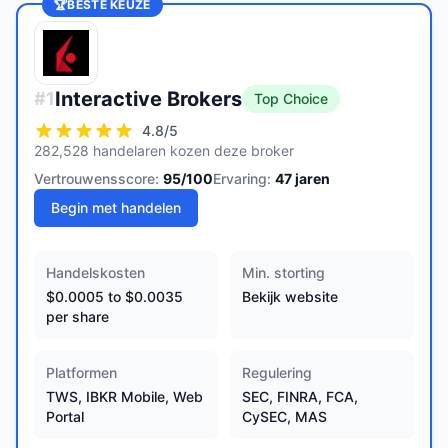
🏆
BESTE KEUZE
Interactive Brokers
#
1
Top Choice
4.8
/5
282,528 handelaren kozen deze broker
Vertrouwensscore:
95
/100
Ervaring:
47
jaren
Begin met handelen
Handelskosten
Min. storting
$0.0005 to $0.0035
Bekijk website
per share
Platformen
Regulering
TWS, IBKR Mobile, Web
SEC, FINRA, FCA,
Portal
CySEC, MAS