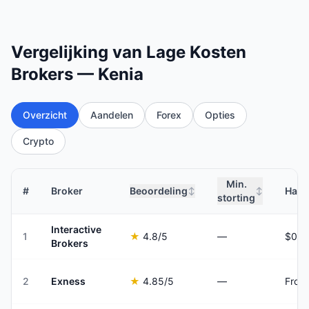
Vergelijking van Lage Kosten
Brokers — Kenia
Overzicht
Aandelen
Forex
Opties
Crypto
Min.
#
Broker
Beoordeling
Hand
↕
↕
storting
Interactive
1
★
4.8
/5
—
Brokers
2
Exness
★
4.85
/5
—
From