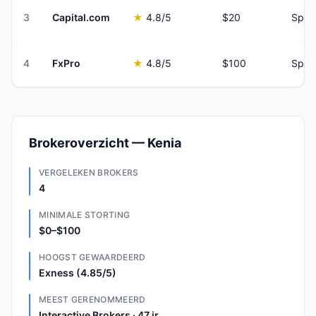
3
Capital.com
★
4.8
/5
$20
Spre
4
FxPro
★
4.8
/5
$100
Spre
Brokeroverzicht — Kenia
VERGELEKEN BROKERS
4
MINIMALE STORTING
$0–$100
HOOGST GEWAARDEERD
Exness (4.85/5)
MEEST GERENOMMEERD
Interactive Brokers · 47 jr