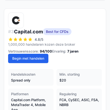
Capital.com
#
3
Best for CFDs
4.8
/5
1,000,000 handelaren kozen deze broker
Vertrouwensscore:
94
/100
Ervaring:
7
jaren
Begin met handelen
Handelskosten
Min. storting
Spread only
$20
Platformen
Regulering
Capital.com Platform,
FCA, CySEC, ASIC, FSA,
MetaTrader 4, Mobile
NBRB
App