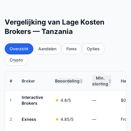
Vergelijking van Lage Kosten
Brokers — Tanzania
Overzicht
Aandelen
Forex
Opties
Crypto
Min.
#
Broker
Beoordeling
Hand
↕
↕
storting
Interactive
1
★
4.8
/5
—
Brokers
2
Exness
★
4.85
/5
—
From