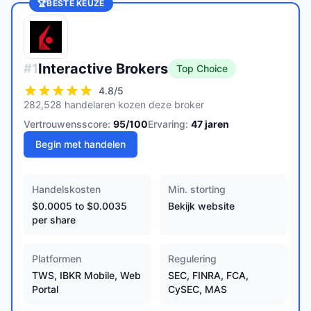
🏆
BESTE KEUZE
Interactive Brokers
#
1
Top Choice
4.8
/5
282,528 handelaren kozen deze broker
Vertrouwensscore:
95
/100
Ervaring:
47
jaren
Begin met handelen
Handelskosten
Min. storting
$0.0005 to $0.0035
Bekijk website
per share
Platformen
Regulering
TWS, IBKR Mobile, Web
SEC, FINRA, FCA,
Portal
CySEC, MAS