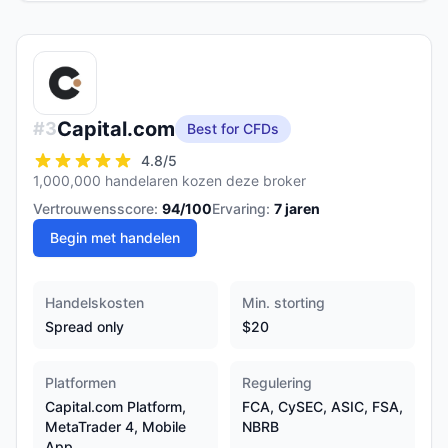
Capital.com
#
3
Best for CFDs
4.8
/5
1,000,000 handelaren kozen deze broker
Vertrouwensscore:
94
/100
Ervaring:
7
jaren
Begin met handelen
Handelskosten
Min. storting
Spread only
$20
Platformen
Regulering
Capital.com Platform,
FCA, CySEC, ASIC, FSA,
MetaTrader 4, Mobile
NBRB
App