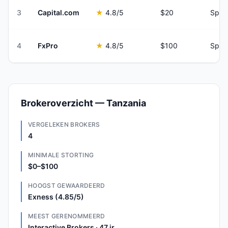
3
Capital.com
★
4.8
/5
$20
Spre
4
FxPro
★
4.8
/5
$100
Spre
Brokeroverzicht — Tanzania
VERGELEKEN BROKERS
4
MINIMALE STORTING
$0–$100
HOOGST GEWAARDEERD
Exness (4.85/5)
MEEST GERENOMMEERD
Interactive Brokers · 47 jr