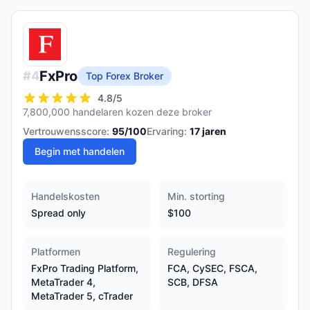
FxPro
#
4
Top Forex Broker
4.8
/5
7,800,000 handelaren kozen deze broker
Vertrouwensscore:
95
/100
Ervaring:
17
jaren
Begin met handelen
Handelskosten
Min. storting
Spread only
$100
Platformen
Regulering
FxPro Trading Platform,
FCA, CySEC, FSCA,
MetaTrader 4,
SCB, DFSA
MetaTrader 5, cTrader