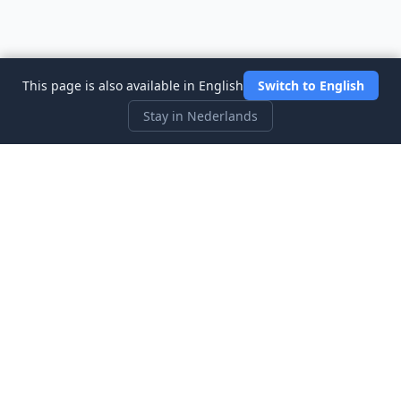
This page is also available in English
Switch to English
Stay in Nederlands
Three Investeers
Leer handelen en financiën met de meest gebruiksvriendelijke
aandelenmarkt-simulator voor beginners.
Snelle Links