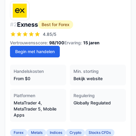
Exness
#
2
Best for Forex
4.85
/5
Vertrouwensscore:
98
/100
Ervaring:
15
jaren
Begin met handelen
Handelskosten
Min. storting
From $0
Bekijk website
Platformen
Regulering
MetaTrader 4,
Globally Regulated
MetaTrader 5, Mobile
Apps
Forex
Metals
Indices
Crypto
Stocks CFDs