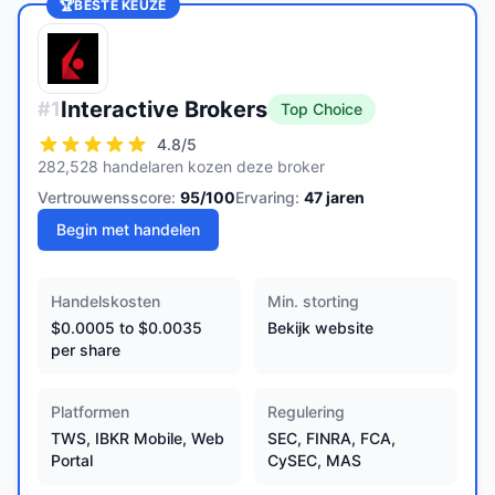
🏆
BESTE KEUZE
Interactive Brokers
#
1
Top Choice
4.8
/5
282,528 handelaren kozen deze broker
Vertrouwensscore:
95
/100
Ervaring:
47
jaren
Begin met handelen
Handelskosten
Min. storting
$0.0005 to $0.0035
Bekijk website
per share
Platformen
Regulering
TWS, IBKR Mobile, Web
SEC, FINRA, FCA,
Portal
CySEC, MAS