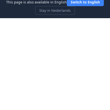
This page is also available in English
Switch to English
Stay in Nederlands
Three Investeers
Leer handelen en financiën met de meest gebruiksvriendelijke
aandelenmarkt-simulator voor beginners.
Snelle Links
Startpagina
Blog
Over ons