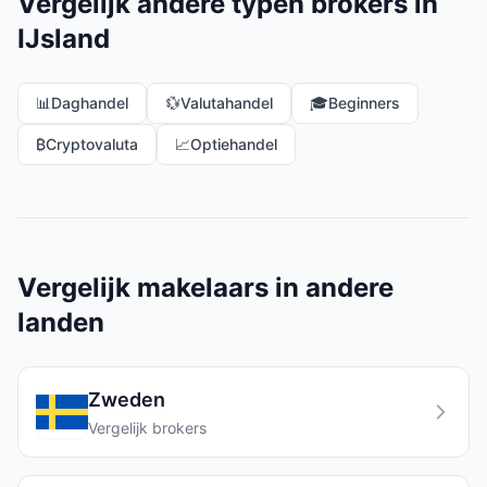
Vergelijk andere typen brokers in
IJsland
📊
Daghandel
💱
Valutahandel
🎓
Beginners
₿
Cryptovaluta
📈
Optiehandel
Vergelijk makelaars in andere
landen
Zweden
Vergelijk brokers