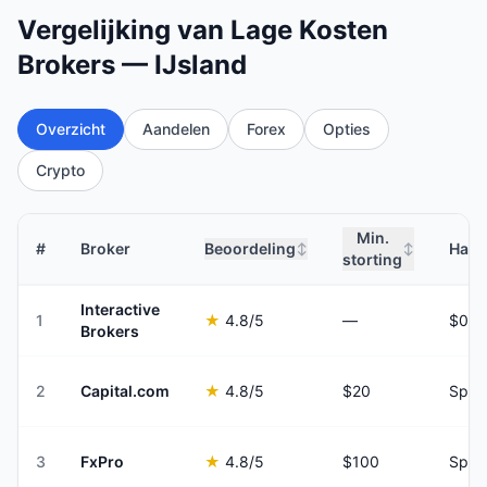
Vergelijking van Lage Kosten
Brokers — IJsland
Overzicht
Aandelen
Forex
Opties
Crypto
Min.
#
Broker
Beoordeling
Hand
↕
↕
storting
Interactive
1
★
4.8
/5
—
Brokers
2
Capital.com
★
4.8
/5
$20
Spre
3
FxPro
★
4.8
/5
$100
Spre