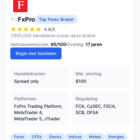
FxPro
#
3
Top Forex Broker
4.8
/5
7,800,000 handelaren kozen deze broker
Vertrouwensscore:
95
/100
Ervaring:
17
jaren
Begin met handelen
Handelskosten
Min. storting
Spread only
$100
Platformen
Regulering
FxPro Trading Platform,
FCA, CySEC, FSCA,
MetaTrader 4,
SCB, DFSA
MetaTrader 5, cTrader
Forex
CFDs
Stocks
Indices
Metals
Energies