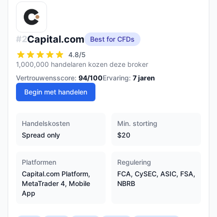
Capital.com
#
2
Best for CFDs
4.8
/5
1,000,000 handelaren kozen deze broker
Vertrouwensscore:
94
/100
Ervaring:
7
jaren
Begin met handelen
Handelskosten
Min. storting
Spread only
$20
Platformen
Regulering
Capital.com Platform,
FCA, CySEC, ASIC, FSA,
MetaTrader 4, Mobile
NBRB
App