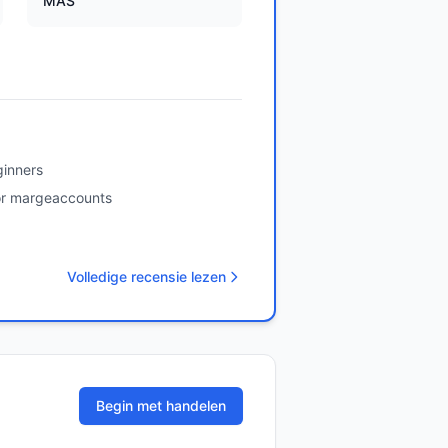
MAS
ginners
or margeaccounts
Volledige recensie lezen
Begin met handelen