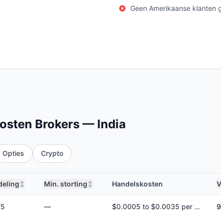
Geen Amerikaanse klanten 
Kosten Brokers — India
Opties
Crypto
deling
Min. storting
Handelskosten
V
↕
↕
/5
—
$0.0005 to $0.0035 per share
9