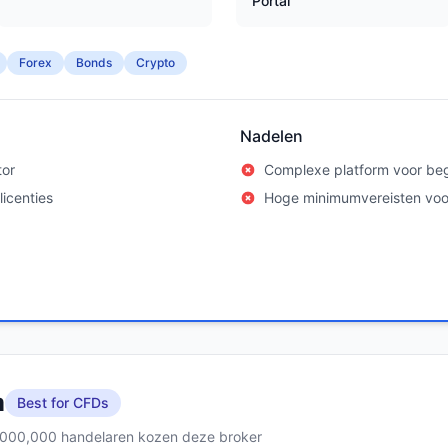
Portal
Forex
Bonds
Crypto
Nadelen
tor
Complexe platform voor be
icenties
Hoge minimumvereisten vo
m
Best for CFDs
,000,000 handelaren kozen deze broker