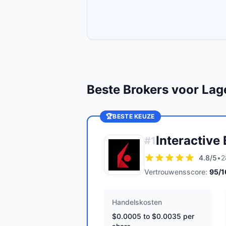
Beste Brokers voor Lag
🏆
BESTE KEUZE
Interactive
#
1
4.8
/5
•
2
Vertrouwensscore:
95
/
Handelskosten
$0.0005 to $0.0035 per