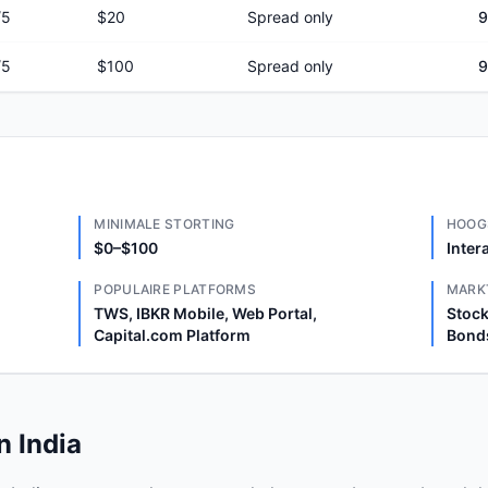
/5
$20
Spread only
9
/5
$100
Spread only
9
MINIMALE STORTING
HOOG
$0–$100
Inter
POPULAIRE PLATFORMS
MARK
TWS, IBKR Mobile, Web Portal,
Stock
Capital.com Platform
Bond
n India