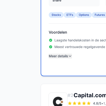
share
Stocks
ETFs
Options
Futures
Voordelen
Laagste handelskosten in de sec
Meest vertrouwde regelgevende l
Meer details
Capital.co
#
2
4.8
/5
•
1