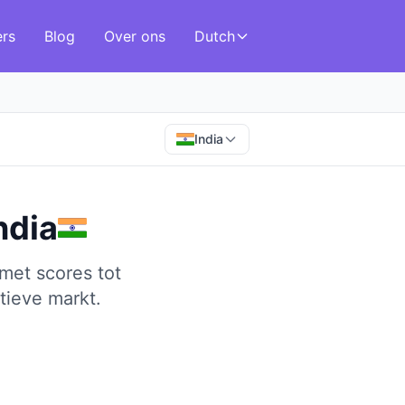
ers
Blog
Over ons
Dutch
India
ndia
met scores tot
tieve markt.