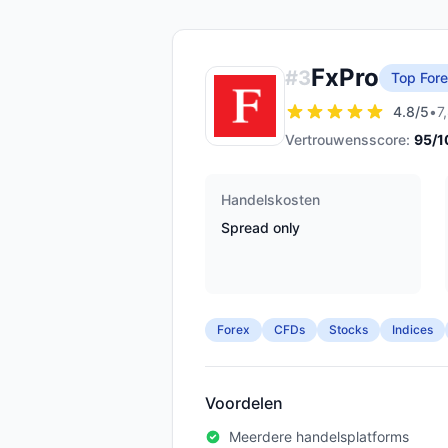
FxPro
#
3
Top Fore
4.8
/5
•
7
Vertrouwensscore:
95
/1
Handelskosten
Spread only
Forex
CFDs
Stocks
Indices
Voordelen
Meerdere handelsplatforms