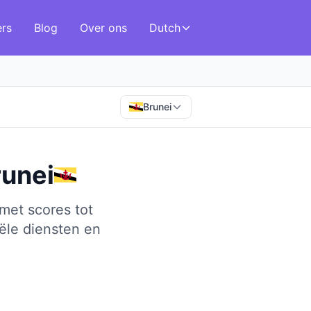
ers
Blog
Over ons
Dutch
Brunei
runei
met scores tot
ële diensten en