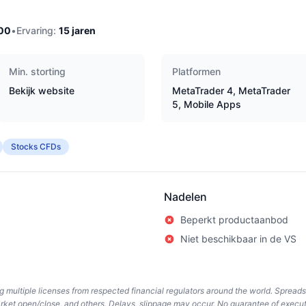
00
•
Ervaring:
15
jaren
Min. storting
Platformen
Bekijk website
MetaTrader 4, MetaTrader
5, Mobile Apps
Stocks CFDs
Nadelen
Beperkt productaanbod
Niet beschikbaar in de VS
ing multiple licenses from respected financial regulators around the world. Spread
arket open/close, and others. Delays, slippage may occur. No guarantee of execut