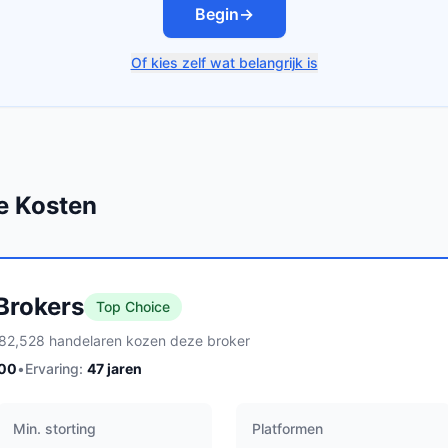
Begin
→
Of kies zelf wat belangrijk is
e Kosten
 Brokers
Top Choice
82,528 handelaren kozen deze broker
100
•
Ervaring:
47
jaren
Min. storting
Platformen