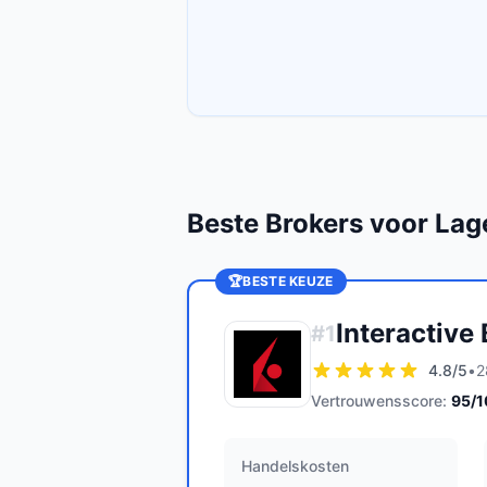
Beste Brokers voor Lag
🏆
BESTE KEUZE
Interactive
#
1
4.8
/5
•
2
Vertrouwensscore:
95
/
Handelskosten