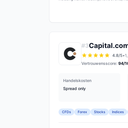
Capital.co
#
3
4.8
/5
•
1
Vertrouwensscore:
94
/1
Handelskosten
Spread only
CFDs
Forex
Stocks
Indices