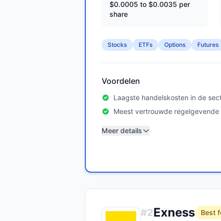
$0.0005 to $0.0035 per
share
Stocks
ETFs
Options
Futures
Voordelen
Laagste handelskosten in de sec
Meest vertrouwde regelgevende l
Meer details
Exness
#
2
Best f