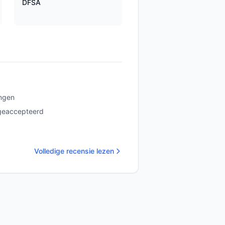
DFSA
ngen
geaccepteerd
Volledige recensie lezen