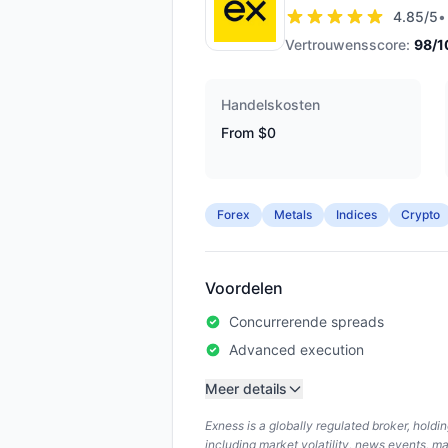
4.85
/5
•
Vertrouwensscore:
98
/1
Handelskosten
From $0
Forex
Metals
Indices
Crypto
Voordelen
Concurrerende spreads
Advanced execution
Meer details
Exness is a globally regulated broker, hold
including market volatility, news events, m