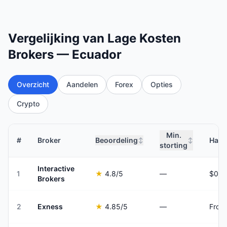
Vergelijking van Lage Kosten
Brokers — Ecuador
Overzicht
Aandelen
Forex
Opties
Crypto
Min.
#
Broker
Beoordeling
Hand
↕
↕
storting
Interactive
1
★
4.8
/5
—
Brokers
2
Exness
★
4.85
/5
—
From