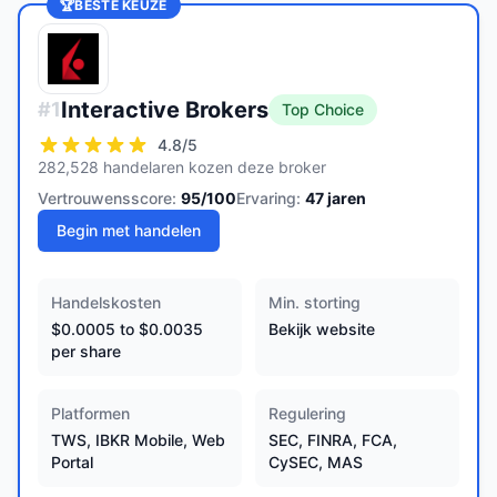
🏆
BESTE KEUZE
Interactive Brokers
#
1
Top Choice
4.8
/5
282,528 handelaren kozen deze broker
Vertrouwensscore:
95
/100
Ervaring:
47
jaren
Begin met handelen
Handelskosten
Min. storting
$0.0005 to $0.0035
Bekijk website
per share
Platformen
Regulering
TWS, IBKR Mobile, Web
SEC, FINRA, FCA,
Portal
CySEC, MAS