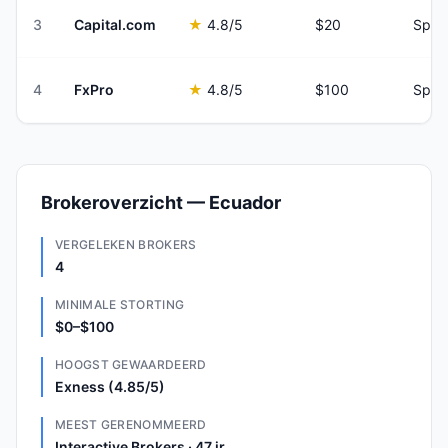
3
Capital.com
★
4.8
/5
$20
Spre
4
FxPro
★
4.8
/5
$100
Spre
Brokeroverzicht — Ecuador
VERGELEKEN BROKERS
4
MINIMALE STORTING
$0–$100
HOOGST GEWAARDEERD
Exness (4.85/5)
MEEST GERENOMMEERD
Interactive Brokers · 47 jr