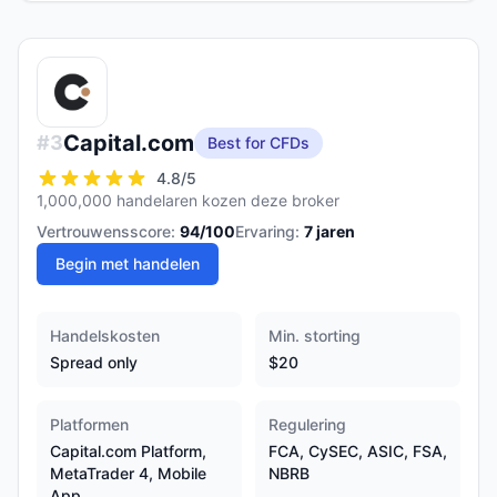
Capital.com
#
3
Best for CFDs
4.8
/5
1,000,000 handelaren kozen deze broker
Vertrouwensscore:
94
/100
Ervaring:
7
jaren
Begin met handelen
Handelskosten
Min. storting
Spread only
$20
Platformen
Regulering
Capital.com Platform,
FCA, CySEC, ASIC, FSA,
MetaTrader 4, Mobile
NBRB
App