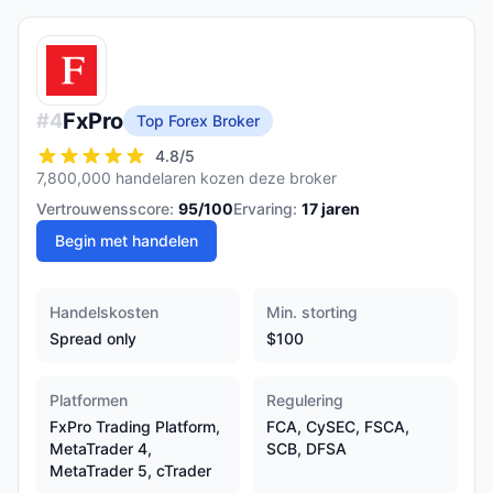
FxPro
#
4
Top Forex Broker
4.8
/5
7,800,000 handelaren kozen deze broker
Vertrouwensscore:
95
/100
Ervaring:
17
jaren
Begin met handelen
Handelskosten
Min. storting
Spread only
$100
Platformen
Regulering
FxPro Trading Platform,
FCA, CySEC, FSCA,
MetaTrader 4,
SCB, DFSA
MetaTrader 5, cTrader