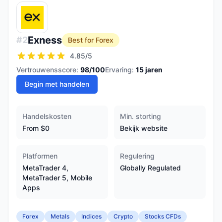
Exness
#
2
Best for Forex
4.85
/5
Vertrouwensscore:
98
/100
Ervaring:
15
jaren
Begin met handelen
Handelskosten
Min. storting
From $0
Bekijk website
Platformen
Regulering
MetaTrader 4,
Globally Regulated
MetaTrader 5, Mobile
Apps
Forex
Metals
Indices
Crypto
Stocks CFDs